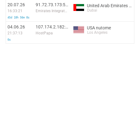
20.07.26
91.72.73.173:54234
United Arab Emirates nutome
Dubai
16:33:21
Emirates Integrated Telecommunications Company PJSC
45d 18h 56m 8s
04.06.26
107.174.2.182:49120
USA nutome
Los Angeles
21:37:13
HostPapa
0s