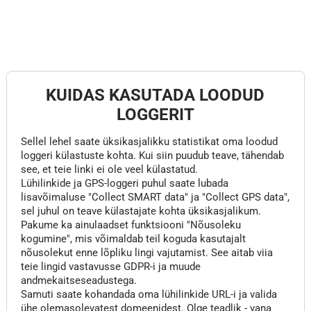
KUIDAS KASUTADA LOODUD
LOGGERIT
Sellel lehel saate üksikasjalikku statistikat oma loodud
loggeri külastuste kohta. Kui siin puudub teave, tähendab
see, et teie linki ei ole veel külastatud.
Lühilinkide ja GPS-loggeri puhul saate lubada
lisavõimaluse "Collect SMART data" ja "Collect GPS data",
sel juhul on teave külastajate kohta üksikasjalikum.
Pakume ka ainulaadset funktsiooni "Nõusoleku
kogumine", mis võimaldab teil koguda kasutajalt
nõusolekut enne lõpliku lingi vajutamist. See aitab viia
teie lingid vastavusse GDPR-i ja muude
andmekaitseseadustega.
Samuti saate kohandada oma lühilinkide URL-i ja valida
ühe olemasolevatest domeenidest. Olge teadlik - vana