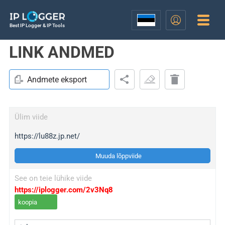
Best IP Logger & IP Tools
LINK ANDMED
Andmete eksport
Ülim viide
https://lu88z.jp.net/
Muuda lõppviide
See on teie lühike viide
https://iplogger.com/2v3Nq8
koopia