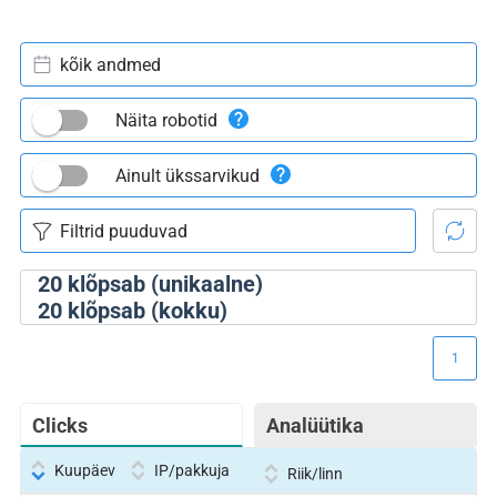
kõik andmed
Näita robotid
Ainult ükssarvikud
20
klõpsab (unikaalne)
20
klõpsab (kokku)
1
Clicks
Analüütika
Kuupäev
IP/pakkuja
Riik/linn