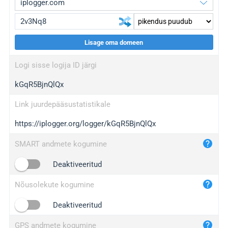
Lisage oma domeen
iplogger.org
upgrade
Logi sisse logija ID järgi
wl.gl
upgrade
kGqR5BjnQlQx
ed.tc
upgrade
bc.ax
upgrade
Link juurdepääsustatistikale
https://iplogger.org/logger/kGqR5BjnQlQx
iplogger.com
maper.info
SMART andmete kogumine
iplogger.co
Deaktiveeritud
2no.co
Nõusolekute kogumine
yip.su
iplogger.info
Deaktiveeritud
iplog.co
GPS andmete kogumine