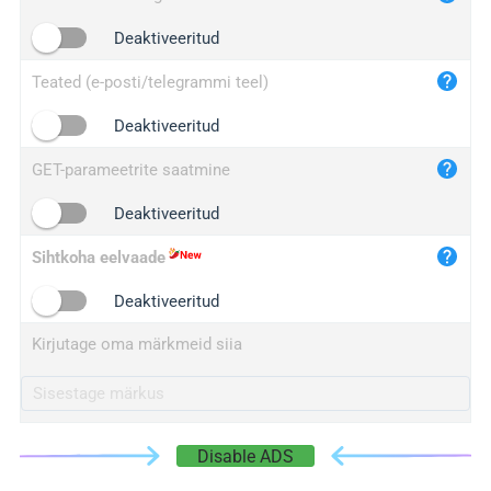
iplogger.cn
Deaktiveeritud
Teated (e-posti/telegrammi teel)
Deaktiveeritud
GET-parameetrite saatmine
Deaktiveeritud
Sihtkoha eelvaade
Deaktiveeritud
Kirjutage oma märkmeid siia
Disable ADS