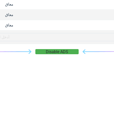
gger.com
معاق
r.info
معاق
gger.co
co
معاق
su
gger.info
g.co
Disable ADS
gger.cn