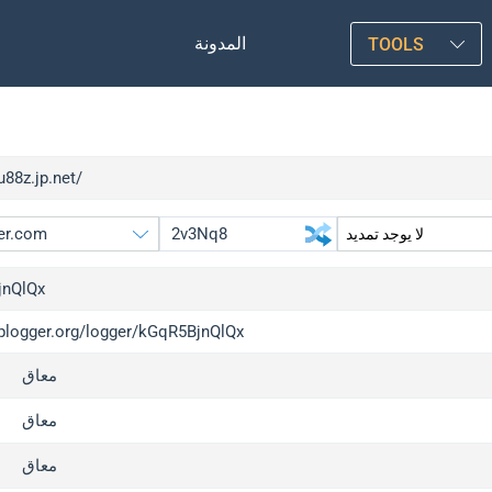
المدونة
TOOLS
lu88z.jp.net/
jnQlQx
/iplogger.org/logger/kGqR5BjnQlQx
gger.org
upgrade
معاق
l
upgrade
c
upgrade
معاق
x
upgrade
معاق