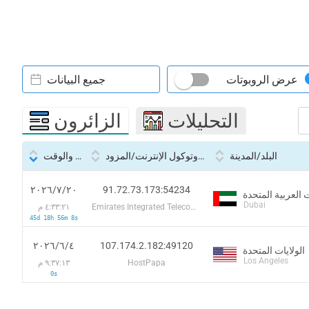
عرض الروبوتات
جميع البيانات
التحليلات
الزائرون
البلد/المدينة
بروتوكول الإنترنت/المزود
التاريخ والوقت
91.72.73.173:54234
٢٠‏/٧‏/٢٠٢٦
 العربية المتحدة
Dubai
Emirates Integrated Telecommunications Company PJSC
٤:٣٣:٢١ م
45d 18h 56m 8s
107.174.2.182:49120
٤‏/٦‏/٢٠٢٦
الولايات المتحدة
Los Angeles
HostPapa
٩:٣٧:١٣ م
0s