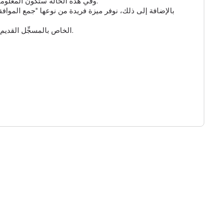
بالنسبة للروابط القصيرة ومسجل GPS، يمكنك تمكين الخيار الإضافي "جمع البيانات الذكية" و "جمع بيانات GPS"، وفي هذه الحالة ستكون المعلومات حول الزائر أكثر تفصيلاً.
بالإضافة إلى ذلك، نوفر ميزة فريدة من نوعها "جمع المواف
وأخيراً، يمكنك تخصيص عنوان URL للرابط القصير الخاص بك واختيار أحد النطاقات المتاحة. يُرجى ملاحظة أن عنوان URL الخاص بالمسجِّل القديم لن يعمل بعد الآن.