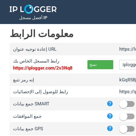
أفضل مسجل IP
معلومات الرابط
https://
إعادة توجيه عنوان URL
رابط المسجل الخاص بك
نسخ
https://iplogger.com/2v3Nq8
kGqR5B
إنه رمز تتبع
https:/
رابط للوصول إلى الإحصائيات
iplo
جمع بيانات SMART
wl.g
ed.t
جمع الموافقات
bc.a
جمع بيانات GPS