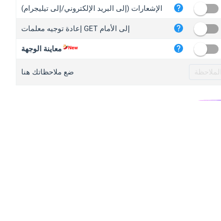
iplo
الإشعارات (إلى البريد الإلكتروني/إلى تيليجرام)
mape
إعادة توجيه معلمات GET إلى الأمام
iplo
2no.
معاينة الوجهة
yip.
ضع ملاحظاتك هنا
iplo
iplo
iplo