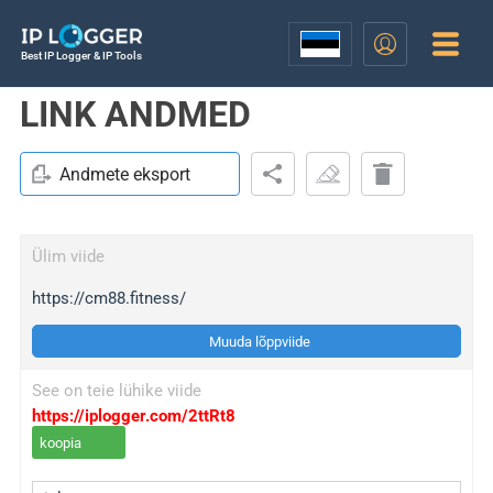
Best IP Logger & IP Tools
LINK ANDMED
Andmete eksport
Ülim viide
https://cm88.fitness/
Muuda lõppviide
See on teie lühike viide
https://iplogger.com/2ttRt8
koopia