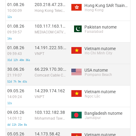
01.08.26
203.218.47.232:39412
Hɔng Kɔng SAR Tsaina nutome
Hong Kong
10:00:09
Hong Kong Telecommunications (HKT) Limited Mass Internet
12s
01.08.26
103.117.163.17:42326
Pakistan nutome
Faisalabad
09:59:57
MEDIACOM CATV (PVT.) LIMITED
14s
01.08.26
14.191.222.55:18220
Vietnam nutome
Ho Chi Minh City
09:59:43
VNPT
31d 12h 40m 36s
30.06.26
66.229.170.30:57606
USA nutome
Pompano Beach
21:19:07
Comcast Cable Communications
52d 7h 9m 43s
09.05.26
14.239.174.162
Vietnam nutome
Ngọc Lặc
14:09:24
VNPT
12s
09.05.26
103.132.182.38
Bangladesh nutome
Jamālpur
14:09:12
Mohammad Tawheedul Islam
4d 11h 25m 8s
05.05.26
14.173.58.42
Vietnam nutome