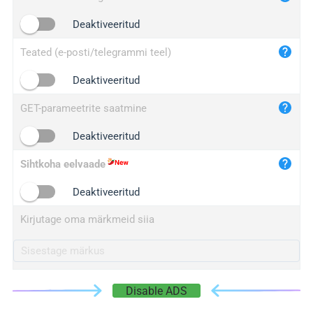
iplogger.cn
Deaktiveeritud
Teated (e-posti/telegrammi teel)
Deaktiveeritud
GET-parameetrite saatmine
Deaktiveeritud
Sihtkoha eelvaade
Deaktiveeritud
Kirjutage oma märkmeid siia
Disable ADS