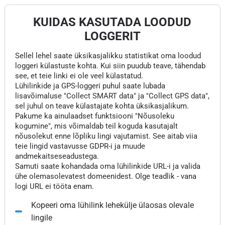
KUIDAS KASUTADA LOODUD
LOGGERIT
Sellel lehel saate üksikasjalikku statistikat oma loodud
loggeri külastuste kohta. Kui siin puudub teave, tähendab
see, et teie linki ei ole veel külastatud.
Lühilinkide ja GPS-loggeri puhul saate lubada
lisavõimaluse "Collect SMART data" ja "Collect GPS data",
sel juhul on teave külastajate kohta üksikasjalikum.
Pakume ka ainulaadset funktsiooni "Nõusoleku
kogumine", mis võimaldab teil koguda kasutajalt
nõusolekut enne lõpliku lingi vajutamist. See aitab viia
teie lingid vastavusse GDPR-i ja muude
andmekaitseseadustega.
Samuti saate kohandada oma lühilinkide URL-i ja valida
ühe olemasolevatest domeenidest. Olge teadlik - vana
logi URL ei tööta enam.
Kopeeri oma lühilink lehekülje ülaosas olevale
lingile