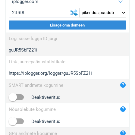
Lisage oma domeen
iplogger.org
upgrade
Logi sisse logija ID järgi
wl.gl
upgrade
guJR5SbFZ21i
ed.tc
upgrade
bc.ax
upgrade
Link juurdepääsustatistikale
https://iplogger.org/logger/guJR5SbFZ21i
iplogger.com
maper.info
SMART andmete kogumine
iplogger.co
Deaktiveeritud
2no.co
Nõusolekute kogumine
yip.su
iplogger.info
Deaktiveeritud
iplog.co
GPS andmete kogumine