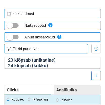
kõik andmed
Näita robotid
Ainult ükssarvikud
23
klõpsab (unikaalne)
24
klõpsab (kokku)
1
Clicks
Analüütika
Kuupäev
IP/pakkuja
Riik/linn