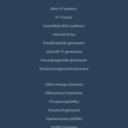
Minu IP-aadress
IP Tracker
Kontrollida MAC-aadressi
Interneti kiirus
Krediitkaartide generaator
Juhuslik IP-generaator
Kasutajaagentide generaator
Korduma kippuvad küsimused
Võtke meiega ühendust
Rikkumisest teatamine
Privaatsuspoliitika
Kasutustingimused
Spamivastane poliitika
GDPRi järgimine