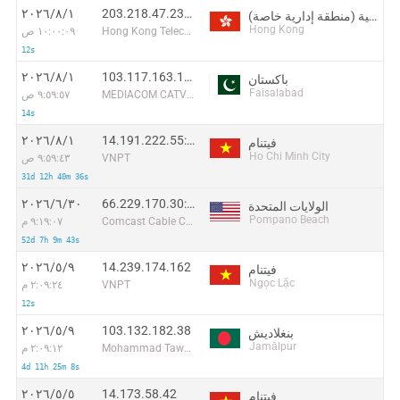
203.218.47.232:39412
١‏/٨‏/٢٠٢٦
هونغ كونغ الصينية (منطقة إدارية خاصة)
Hong Kong
Hong Kong Telecommunications (HKT) Limited Mass Internet
١٠:٠٠:٠٩ ص
12s
103.117.163.17:42326
١‏/٨‏/٢٠٢٦
باكستان
Faisalabad
MEDIACOM CATV (PVT.) LIMITED
٩:٥٩:٥٧ ص
14s
14.191.222.55:18220
١‏/٨‏/٢٠٢٦
فيتنام
Ho Chi Minh City
VNPT
٩:٥٩:٤٣ ص
31d 12h 40m 36s
66.229.170.30:57606
٣٠‏/٦‏/٢٠٢٦
الولايات المتحدة
Pompano Beach
Comcast Cable Communications
٩:١٩:٠٧ م
52d 7h 9m 43s
14.239.174.162
٩‏/٥‏/٢٠٢٦
فيتنام
Ngọc Lặc
VNPT
٢:٠٩:٢٤ م
12s
103.132.182.38
٩‏/٥‏/٢٠٢٦
بنغلاديش
Jamālpur
Mohammad Tawheedul Islam
٢:٠٩:١٢ م
4d 11h 25m 8s
14.173.58.42
٥‏/٥‏/٢٠٢٦
فيتنام