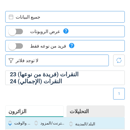
جميع البيانات
عرض الروبوتات
فريد من نوعه فقط
النقرات (فريدة من نوعها)
23
النقرات (الإجمالي)
24
1
التحليلات
الزائرون
بروتوكول الإنترنت/المزود
التاريخ والوقت
البلد/المدينة