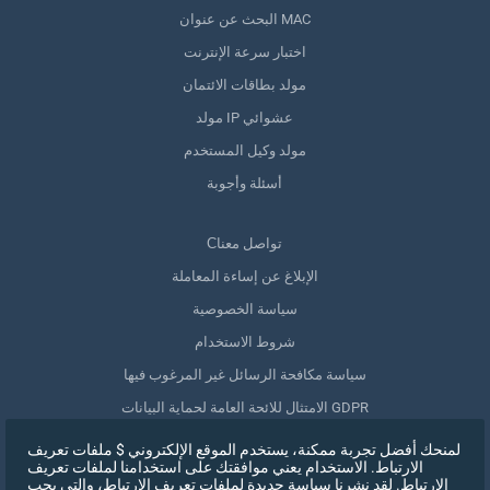
البحث عن عنوان MAC
اختبار سرعة الإنترنت
مولد بطاقات الائتمان
مولد IP عشوائي
مولد وكيل المستخدم
أسئلة وأجوبة
Сتواصل معنا
الإبلاغ عن إساءة المعاملة
سياسة الخصوصية
شروط الاستخدام
سياسة مكافحة الرسائل غير المرغوب فيها
الامتثال للائحة العامة لحماية البيانات GDPR
حذف بياناتي
لمنحك أفضل تجربة ممكنة، يستخدم الموقع الإلكتروني $ ملفات تعريف
الارتباط. الاستخدام يعني موافقتك على استخدامنا لملفات تعريف
سحب الموافقة
الارتباط. لقد نشرنا سياسة جديدة لملفات تعريف الارتباط، والتي يجب