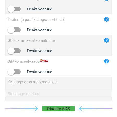
iplogger.cn
Deaktiveeritud
Teated (e-posti/telegrammi teel)
Deaktiveeritud
GET-parameetrite saatmine
Deaktiveeritud
Sihtkoha eelvaade
Deaktiveeritud
Kirjutage oma märkmeid siia
Disable ADS