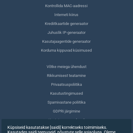
Kontrollida MAC-aadressi
Interneti kiirus
Krediitkaartide generaator
Juhuslik IP-generaator
Kasutajaagentide generaator
Korduma kippuvad küsimused
Võtke meiega ühendust
Rikkumisest teatamine
Privaatsuspoliitika
Kasutustingimused
Spamivastane poliitika
GDPRi järgimine
Kustuta oma andmed
Küpsiseid kasutatakse [saidi] korrektseks toimimiseks.
Nõusoleku tagasivõtmine
Kasutades saidi teenuseid, nõustute selle asjaoluga. Oleme