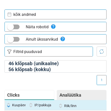
kõik andmed
Näita robotid
Ainult ükssarvikud
46
klõpsab (unikaalne)
56
klõpsab (kokku)
1
Clicks
Analüütika
Kuupäev
IP/pakkuja
Riik/linn