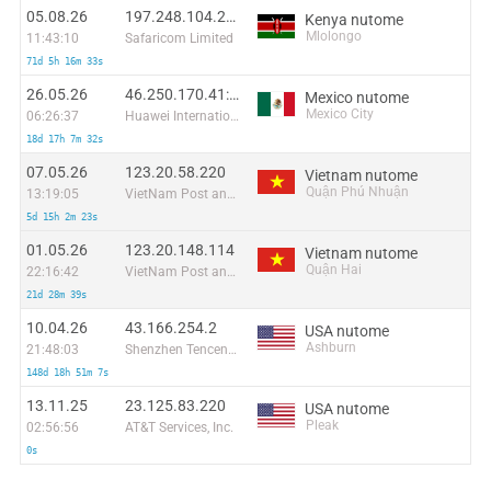
05.08.26
197.248.104.229:21734
Kenya nutome
Mlolongo
11:43:10
Safaricom Limited
71d 5h 16m 33s
26.05.26
46.250.170.41:53134
Mexico nutome
Mexico City
06:26:37
Huawei International Pte. Ltd.
18d 17h 7m 32s
07.05.26
123.20.58.220
Vietnam nutome
Quận Phú Nhuận
13:19:05
VietNam Post and Telecom Corporation
5d 15h 2m 23s
01.05.26
123.20.148.114
Vietnam nutome
Quận Hai
22:16:42
VietNam Post and Telecom Corporation
21d 28m 39s
10.04.26
43.166.254.2
USA nutome
Ashburn
21:48:03
Shenzhen Tencent Computer Systems Company Limited
148d 18h 51m 7s
13.11.25
23.125.83.220
USA nutome
Pleak
02:56:56
AT&T Services, Inc.
0s