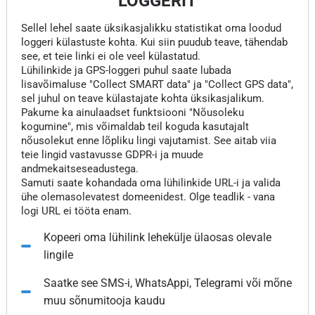
LOGGERIT
Sellel lehel saate üksikasjalikku statistikat oma loodud
loggeri külastuste kohta. Kui siin puudub teave, tähendab
see, et teie linki ei ole veel külastatud.
Lühilinkide ja GPS-loggeri puhul saate lubada
lisavõimaluse "Collect SMART data" ja "Collect GPS data",
sel juhul on teave külastajate kohta üksikasjalikum.
Pakume ka ainulaadset funktsiooni "Nõusoleku
kogumine", mis võimaldab teil koguda kasutajalt
nõusolekut enne lõpliku lingi vajutamist. See aitab viia
teie lingid vastavusse GDPR-i ja muude
andmekaitseseadustega.
Samuti saate kohandada oma lühilinkide URL-i ja valida
ühe olemasolevatest domeenidest. Olge teadlik - vana
logi URL ei tööta enam.
Kopeeri oma lühilink lehekülje ülaosas olevale
lingile
Saatke see SMS-i, WhatsAppi, Telegrami või mõne
muu sõnumitooja kaudu