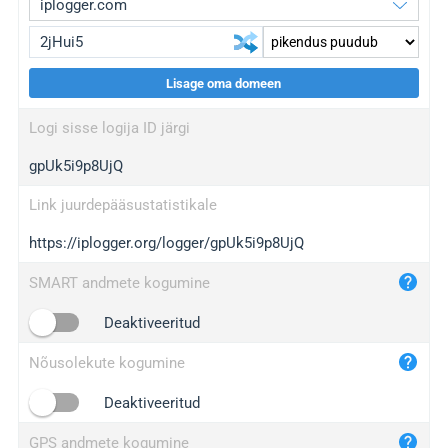
Lisage oma domeen
iplogger.org
upgrade
Logi sisse logija ID järgi
wl.gl
upgrade
gpUk5i9p8UjQ
ed.tc
upgrade
bc.ax
upgrade
Link juurdepääsustatistikale
https://iplogger.org/logger/gpUk5i9p8UjQ
iplogger.com
maper.info
SMART andmete kogumine
iplogger.co
Deaktiveeritud
2no.co
Nõusolekute kogumine
yip.su
iplogger.info
Deaktiveeritud
iplog.co
GPS andmete kogumine