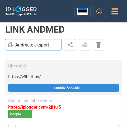
Best IP Logger & IP Tools
LINK ANDMED
Andmete eksport
Ülim viide
https://v9bett.cc/
Muuda lõppviide
See on teie lühike viide
https://iplogger.com/2jHui5
koopia