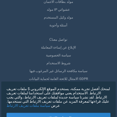
مولد بطاقات الائتمان
مولد IP عشوائي
مولد وكيل المستخدم
أسئلة وأجوبة
Сتواصل معنا
الإبلاغ عن إساءة المعاملة
سياسة الخصوصية
شروط الاستخدام
سياسة مكافحة الرسائل غير المرغوب فيها
الامتثال للائحة العامة لحماية البيانات GDPR
حذف بياناتي
لمنحك أفضل تجربة ممكنة، يستخدم الموقع الإلكتروني $ ملفات تعريف
الارتباط. الاستخدام يعني موافقتك على استخدامنا لملفات تعريف
سحب الموافقة
الارتباط. لقد نشرنا سياسة جديدة لملفات تعريف الارتباط، والتي يجب
عليك قراءتها لمعرفة المزيد عن ملفات تعريف الارتباط التي نستخدمها.
عرض
سياسة ملفات تعريف الارتباط
التسجيل