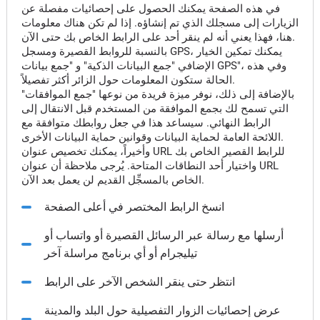
في هذه الصفحة يمكنك الحصول على إحصائيات مفصلة عن
الزيارات إلى مسجلك الذي تم إنشاؤه. إذا لم تكن هناك معلومات
هنا، فهذا يعني أنه لم ينقر أحد على الرابط الخاص بك حتى الآن.
بالنسبة للروابط القصيرة ومسجل GPS، يمكنك تمكين الخيار
الإضافي "جمع البيانات الذكية" و "جمع بيانات GPS"، وفي هذه
الحالة ستكون المعلومات حول الزائر أكثر تفصيلاً.
بالإضافة إلى ذلك، نوفر ميزة فريدة من نوعها "جمع الموافقات"
التي تسمح لك بجمع الموافقة من المستخدم قبل الانتقال إلى
الرابط النهائي. سيساعد هذا في جعل روابطك متوافقة مع
اللائحة العامة لحماية البيانات وقوانين حماية البيانات الأخرى.
وأخيراً، يمكنك تخصيص عنوان URL للرابط القصير الخاص بك
واختيار أحد النطاقات المتاحة. يُرجى ملاحظة أن عنوان URL
الخاص بالمسجِّل القديم لن يعمل بعد الآن.
انسخ الرابط المختصر في أعلى الصفحة
أرسلها مع رسالة عبر الرسائل القصيرة أو واتساب أو
تيليجرام أو أي برنامج مراسلة آخر
انتظر حتى ينقر الشخص الآخر على الرابط
عرض إحصائيات الزوار التفصيلية حول البلد والمدينة