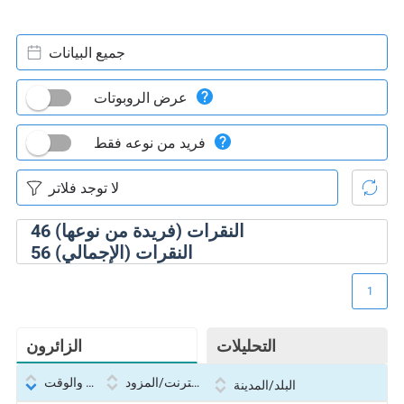
جميع البيانات
عرض الروبوتات
فريد من نوعه فقط
النقرات (فريدة من نوعها)
46
النقرات (الإجمالي)
56
1
التحليلات
الزائرون
بروتوكول الإنترنت/المزود
التاريخ والوقت
البلد/المدينة