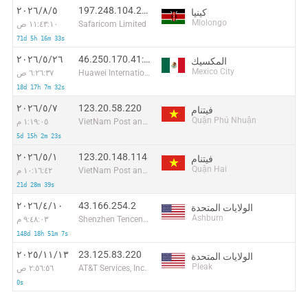
197.248.104.229:21734
٥‏/٨‏/٢٠٢٦
كينيا
Mlolongo
Safaricom Limited
١١:٤٣:١٠ ص
71d 5h 16m 33s
46.250.170.41:53134
٢٦‏/٥‏/٢٠٢٦
المكسيك
Mexico City
Huawei International Pte. Ltd.
٦:٢٦:٣٧ ص
18d 17h 7m 32s
123.20.58.220
٧‏/٥‏/٢٠٢٦
فيتنام
Quận Phú Nhuận
VietNam Post and Telecom Corporation
١:١٩:٠٥ م
5d 15h 2m 23s
123.20.148.114
١‏/٥‏/٢٠٢٦
فيتنام
Quận Hai
VietNam Post and Telecom Corporation
١٠:١٦:٤٢ م
21d 28m 39s
43.166.254.2
١٠‏/٤‏/٢٠٢٦
الولايات المتحدة
Ashburn
Shenzhen Tencent Computer Systems Company Limited
٩:٤٨:٠٣ م
148d 18h 51m 7s
23.125.83.220
١٣‏/١١‏/٢٠٢٥
الولايات المتحدة
Pleak
AT&T Services, Inc.
٢:٥٦:٥٦ ص
0s