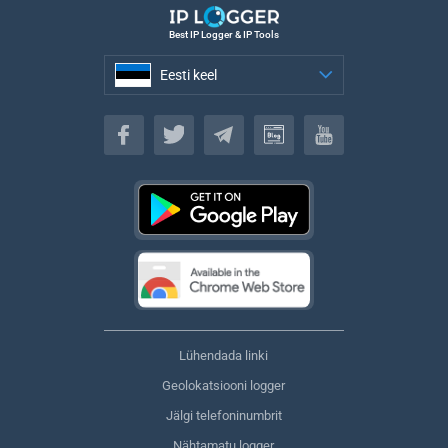
Best IP Logger & IP Tools
Eesti keel
Eesti keel
Lühendada linki
Geolokatsiooni logger
Jälgi telefoninumbrit
Nähtamatu logger