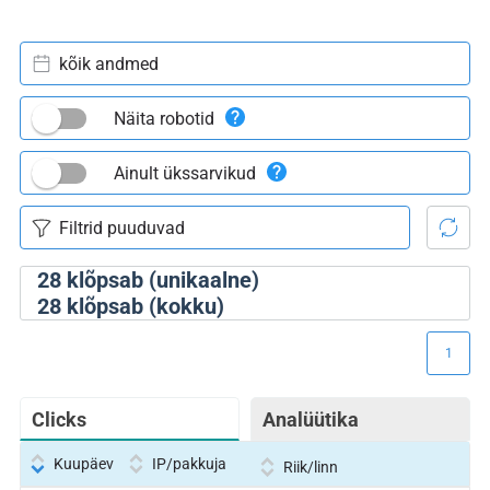
kõik andmed
Näita robotid
Ainult ükssarvikud
28
klõpsab (unikaalne)
28
klõpsab (kokku)
1
Clicks
Analüütika
Kuupäev
IP/pakkuja
Riik/linn