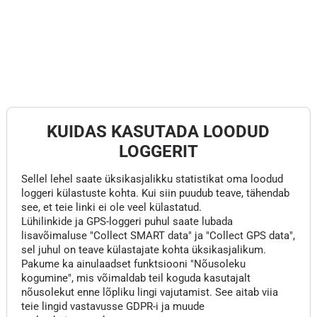
KUIDAS KASUTADA LOODUD
LOGGERIT
Sellel lehel saate üksikasjalikku statistikat oma loodud
loggeri külastuste kohta. Kui siin puudub teave, tähendab
see, et teie linki ei ole veel külastatud.
Lühilinkide ja GPS-loggeri puhul saate lubada
lisavõimaluse "Collect SMART data" ja "Collect GPS data",
sel juhul on teave külastajate kohta üksikasjalikum.
Pakume ka ainulaadset funktsiooni "Nõusoleku
kogumine", mis võimaldab teil koguda kasutajalt
nõusolekut enne lõpliku lingi vajutamist. See aitab viia
teie lingid vastavusse GDPR-i ja muude