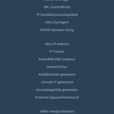
URL-i kontrollimine
IP loendurid ja kasutajaribad
Minu UserAgent
WHOIS domeeni otsing
Minu IP-aadress
IP Tracker
Kontrollida MAC-aadressi
Interneti kiirus
Krediitkaartide generaator
Juhuslik IP-generaator
Kasutajaagentide generaator
Korduma kippuvad küsimused
Võtke meiega ühendust