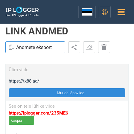
Best IP Logger & IP Tools
LINK ANDMED
Andmete eksport
Ülim viide
https://tx88.ad/
Muuda lõppviide
See on teie lühike viide
https://iplogger.com/235ME6
koopia