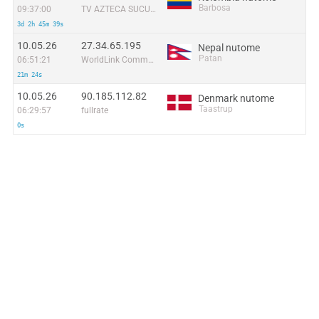
Barbosa
09:37:00
TV AZTECA SUCURSAL COLOMBIA
3d 2h 45m 39s
10.05.26
27.34.65.195
Nepal nutome
Patan
06:51:21
WorldLink Communications
21m 24s
10.05.26
90.185.112.82
Denmark nutome
Taastrup
06:29:57
fullrate
0s