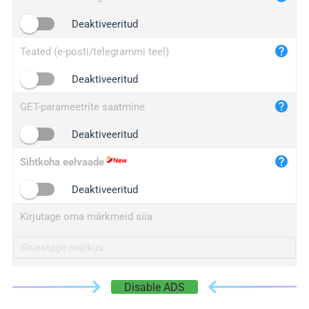
iplogger.cn
Deaktiveeritud
Teated (e-posti/telegrammi teel)
Deaktiveeritud
GET-parameetrite saatmine
Deaktiveeritud
Sihtkoha eelvaade
Deaktiveeritud
Kirjutage oma märkmeid siia
Disable ADS