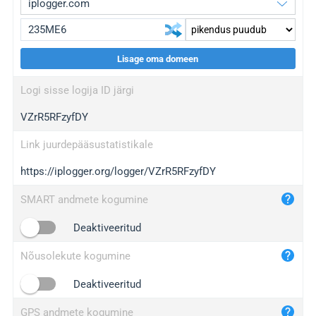
Lisage oma domeen
iplogger.org
upgrade
Logi sisse logija ID järgi
wl.gl
upgrade
VZrR5RFzyfDY
ed.tc
upgrade
bc.ax
upgrade
Link juurdepääsustatistikale
https://iplogger.org/logger/VZrR5RFzyfDY
iplogger.com
maper.info
SMART andmete kogumine
iplogger.co
Deaktiveeritud
2no.co
Nõusolekute kogumine
yip.su
iplogger.info
Deaktiveeritud
iplog.co
GPS andmete kogumine