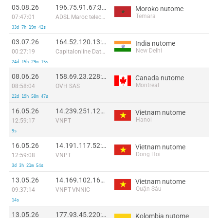
05.08.26
196.75.91.67:39236
Moroko nutome
Temara
07:47:01
ADSL Maroc telecom
33d 7h 19m 42s
03.07.26
164.52.120.13:17421
India nutome
New Delhi
00:27:19
Capitalonline Data Service (HK) Co
24d 15h 29m 15s
08.06.26
158.69.23.228:44418
Canada nutome
Montreal
08:58:04
OVH SAS
22d 19h 58m 47s
16.05.26
14.239.251.125:60882
Vietnam nutome
Hanoi
12:59:17
VNPT
9s
16.05.26
14.191.117.52:12606
Vietnam nutome
Dong Hoi
12:59:08
VNPT
3d 3h 21m 54s
13.05.26
14.169.102.162:48521
Vietnam nutome
Quận Sáu
09:37:14
VNPT-VNNIC
14s
13.05.26
177.93.45.220:33970
Kolombia nutome