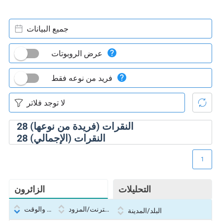
جميع البيانات
عرض الروبوتات
فريد من نوعه فقط
النقرات (فريدة من نوعها)
28
النقرات (الإجمالي)
28
1
التحليلات
الزائرون
بروتوكول الإنترنت/المزود
التاريخ والوقت
البلد/المدينة