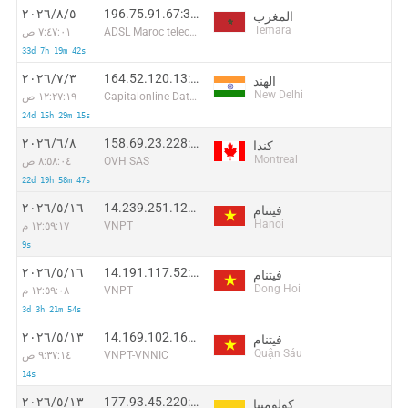
196.75.91.67:39236
٥‏/٨‏/٢٠٢٦
المغرب
Temara
ADSL Maroc telecom
٧:٤٧:٠١ ص
33d 7h 19m 42s
164.52.120.13:17421
٣‏/٧‏/٢٠٢٦
الهند
New Delhi
Capitalonline Data Service (HK) Co
١٢:٢٧:١٩ ص
24d 15h 29m 15s
158.69.23.228:44418
٨‏/٦‏/٢٠٢٦
كندا
Montreal
OVH SAS
٨:٥٨:٠٤ ص
22d 19h 58m 47s
14.239.251.125:60882
١٦‏/٥‏/٢٠٢٦
فيتنام
Hanoi
VNPT
١٢:٥٩:١٧ م
9s
14.191.117.52:12606
١٦‏/٥‏/٢٠٢٦
فيتنام
Dong Hoi
VNPT
١٢:٥٩:٠٨ م
3d 3h 21m 54s
14.169.102.162:48521
١٣‏/٥‏/٢٠٢٦
فيتنام
Quận Sáu
VNPT-VNNIC
٩:٣٧:١٤ ص
14s
177.93.45.220:33970
١٣‏/٥‏/٢٠٢٦
كولومبيا