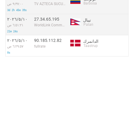
Barbosa
TV AZTECA SUCURSAL COLOMBIA
٩:٣٧:٠٠ ص
3d 2h 45m 39s
27.34.65.195
١٠‏/٥‏/٢٠٢٦
نيبال
Patan
WorldLink Communications
٦:٥١:٢١ ص
21m 24s
90.185.112.82
١٠‏/٥‏/٢٠٢٦
الدانمرك
Taastrup
fullrate
٦:٢٩:٥٧ ص
0s