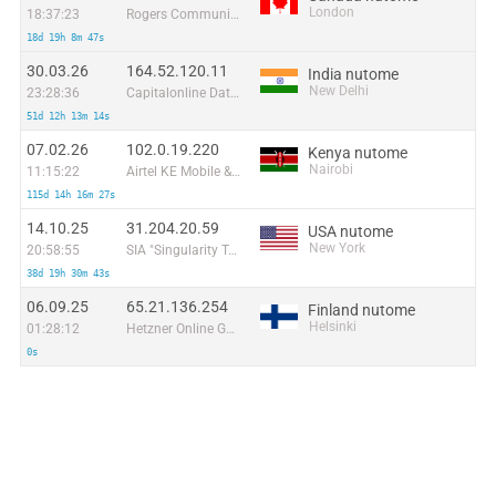
London
18:37:23
Rogers Communications Canada Inc.
18d 19h 8m 47s
30.03.26
164.52.120.11
India nutome
New Delhi
23:28:36
Capitalonline Data Service (HK) Co
51d 12h 13m 14s
07.02.26
102.0.19.220
Kenya nutome
Nairobi
11:15:22
Airtel KE Mobile & Fixed Internet
115d 14h 16m 27s
14.10.25
31.204.20.59
USA nutome
New York
20:58:55
SIA "Singularity Telecom"
38d 19h 30m 43s
06.09.25
65.21.136.254
Finland nutome
Helsinki
01:28:12
Hetzner Online GmbH
0s