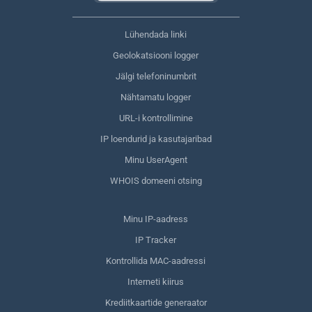
Lühendada linki
Geolokatsiooni logger
Jälgi telefoninumbrit
Nähtamatu logger
URL-i kontrollimine
IP loendurid ja kasutajaribad
Minu UserAgent
WHOIS domeeni otsing
Minu IP-aadress
IP Tracker
Kontrollida MAC-aadressi
Interneti kiirus
Krediitkaartide generaator