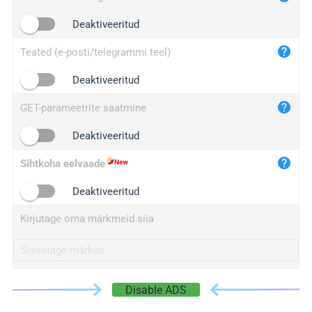
iplogger.cn
Deaktiveeritud
Teated (e-posti/telegrammi teel)
Deaktiveeritud
GET-parameetrite saatmine
Deaktiveeritud
Sihtkoha eelvaade
Deaktiveeritud
Kirjutage oma märkmeid siia
Disable ADS