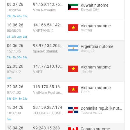
09.07.26
94.129.143.76:8036
Kuwait nutome
Kuwait City
18:20:54
Viva Networks
29d 9h 42m 31s
10.06.26
14.166.54.142:59958
Vietnam nutome
Vương
08:38:23
VNPT-VNNIC
3d 17h 26m 38s
06.06.26
98.97.134.204:40511
Argentina nutome
Adrogué
15:11:45
SpaceX Starlink
15d 7h 30m 33s
22.05.26
14.177.213.182:48492
Vietnam nutome
Tây Hồ
07:41:12
VNPT
10s
22.05.26
113.170.65.163:44806
Vietnam nutome
Hanoi
07:41:02
VietNam Post and Telecom Corporation
33d 13h 3m 23s
18.04.26
38.159.227.174
Dominika repɔblik nutome
Tábara Arriba
18:37:39
TELECABLE DOMINICANO, S.A.
16s
18.04.26
99.243.15.238
Canada nutome