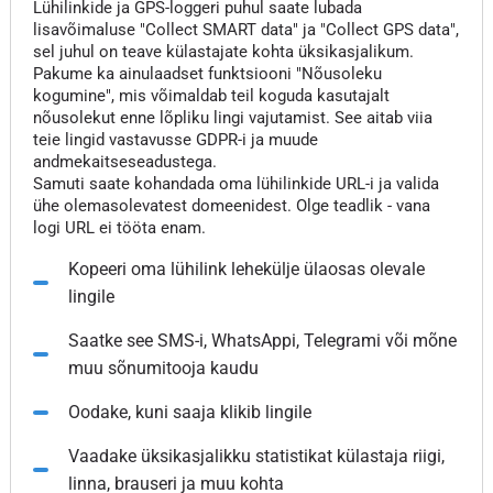
Lühilinkide ja GPS-loggeri puhul saate lubada
lisavõimaluse "Collect SMART data" ja "Collect GPS data",
sel juhul on teave külastajate kohta üksikasjalikum.
Pakume ka ainulaadset funktsiooni "Nõusoleku
kogumine", mis võimaldab teil koguda kasutajalt
nõusolekut enne lõpliku lingi vajutamist. See aitab viia
teie lingid vastavusse GDPR-i ja muude
andmekaitseseadustega.
Samuti saate kohandada oma lühilinkide URL-i ja valida
ühe olemasolevatest domeenidest. Olge teadlik - vana
logi URL ei tööta enam.
Kopeeri oma lühilink lehekülje ülaosas olevale
lingile
Saatke see SMS-i, WhatsAppi, Telegrami või mõne
muu sõnumitooja kaudu
Oodake, kuni saaja klikib lingile
Vaadake üksikasjalikku statistikat külastaja riigi,
linna, brauseri ja muu kohta