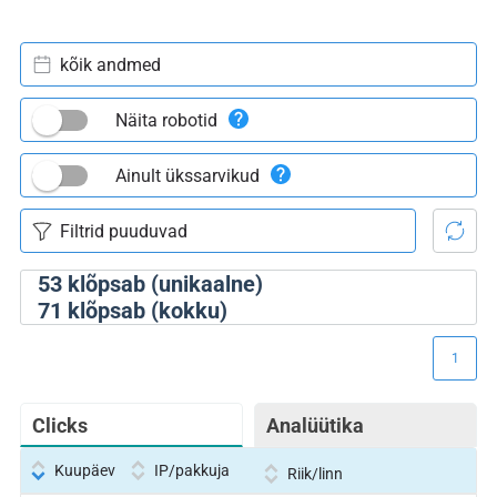
kõik andmed
Näita robotid
Ainult ükssarvikud
53
klõpsab (unikaalne)
71
klõpsab (kokku)
1
Clicks
Analüütika
Kuupäev
IP/pakkuja
Riik/linn