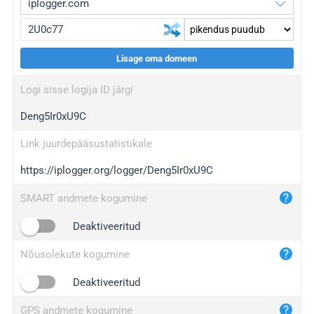
Lisage oma domeen
iplogger.org
upgrade
Logi sisse logija ID järgi
wl.gl
upgrade
Deng5Ir0xU9C
ed.tc
upgrade
bc.ax
upgrade
Link juurdepääsustatistikale
https://iplogger.org/logger/Deng5Ir0xU9C
iplogger.com
maper.info
SMART andmete kogumine
iplogger.co
Deaktiveeritud
2no.co
Nõusolekute kogumine
yip.su
iplogger.info
Deaktiveeritud
iplog.co
GPS andmete kogumine