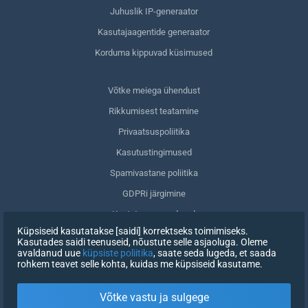
Juhuslik IP-generaator
Kasutajaagentide generaator
Korduma kippuvad küsimused
Võtke meiega ühendust
Rikkumisest teatamine
Privaatsuspoliitika
Kasutustingimused
Spamivastane poliitika
GDPRi järgimine
Kustuta oma andmed
Küpsiseid kasutatakse [saidi] korrektseks toimimiseks.
Nõusoleku tagasivõtmine
Kasutades saidi teenuseid, nõustute selle asjaoluga. Oleme
avaldanud uue
küpsiste poliitika
, saate seda lugeda, et saada
rohkem teavet selle kohta, kuidas me küpsiseid kasutame.
REGISTREERIMINE
Võtke vastu ja sulgege
X