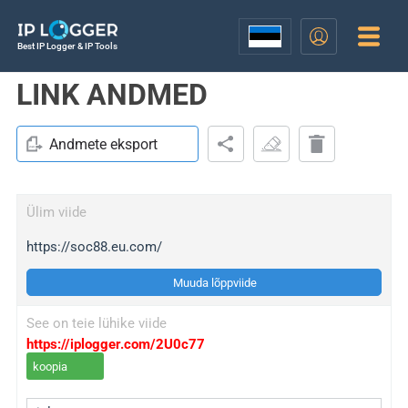
Best IP Logger & IP Tools
LINK ANDMED
Andmete eksport
Ülim viide
https://soc88.eu.com/
Muuda lõppviide
See on teie lühike viide
https://iplogger.com/2U0c77
koopia