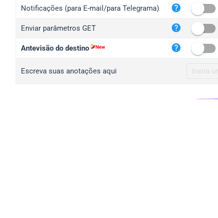
iplo
Notificações (para E-mail/para Telegrama)
mape
Enviar parâmetros GET
iplo
2no.
Antevisão do destino
yip.
Escreva suas anotações aqui
iplo
iplo
iplo