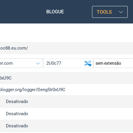
BLOGUE
TOOLS
/soc88.eu.com/
0xU9C
iplogger.org/logger/Deng5Ir0xU9C
gger.org
upgrad
Desativado
l
upgrad
c
upgrad
Desativado
x
upgrad
Desativado