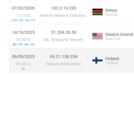
07/02/2026
102.0.19.220
Kenya
Nairobi
11:15:22
Airtel KE Mobile & Fixed Internet
115d 14h 16m 27s
14/10/2025
31.204.20.59
Stadoù-Unanet
New York
20:58:55
SIA "Singularity Telecom"
38d 19h 30m 43s
06/09/2025
65.21.136.254
Finland
Helsinki
01:28:12
Hetzner Online GmbH
0s