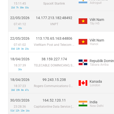
Adrogué
15:11:45
SpaceX Starlink
15d 7h 30m 33s
22/05/2026
14.177.213.182:48492
Viêt Nam
Tây Hồ
07:41:12
VNPT
10s
22/05/2026
113.170.65.163:44806
Viêt Nam
Hanoi
07:41:02
VietNam Post and Telecom Corporation
33d 13h 3m 23s
18/04/2026
38.159.227.174
Republik Domin
Tábara Arriba
18:37:39
TELECABLE DOMINICANO, S.A.
16s
18/04/2026
99.243.15.238
Kanada
London
18:37:23
Rogers Communications Canada Inc.
18d 19h 8m 47s
30/03/2026
164.52.120.11
India
New Delhi
23:28:36
Capitalonline Data Service (HK) Co
51d 12h 13m 14s