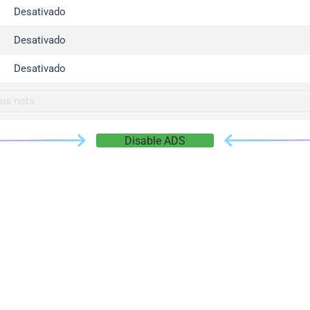
gger.com
Desativado
r.info
Desativado
gger.co
co
Desativado
su
gger.info
g.co
Disable ADS
gger.cn