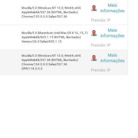
Mais
Mozilla/5.0 (Windows NT 10.0; Win64; x64)
informações
AppleWebKit/537.36 (KHTML, like Gecko)
Chrome/135.0.0.0 Safari/537.36
Precisão: IP
Mais
Mozilla/5.0 (Macintosh; Intel Mac OS X 10_15_7)
informações
AppleWebKit/605.1.15 (KHTML, like Gecko)
Version/26.0 Safari/605.1.15
Precisão: IP
Mais
Mozilla/5.0 (Windows NT 10.0; Win64; x64)
informações
AppleWebKit/537.36 (KHTML, like Gecko)
Chrome/134.0.0.0 Safari/537.36
OPR/118.0.0.0
Precisão: IP