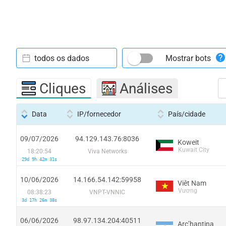
todos os dados
Mostrar bots
Cliques
Análises
Data
IP/fornecedor
País/cidade
09/07/2026
94.129.143.76:8036
Koweit
Kuwait City
18:20:54
Viva Networks
29d 9h 42m 31s
10/06/2026
14.166.54.142:59958
Viêt Nam
Vương
08:38:23
VNPT-VNNIC
3d 17h 26m 38s
06/06/2026
98.97.134.204:40511
Arcʼhantina