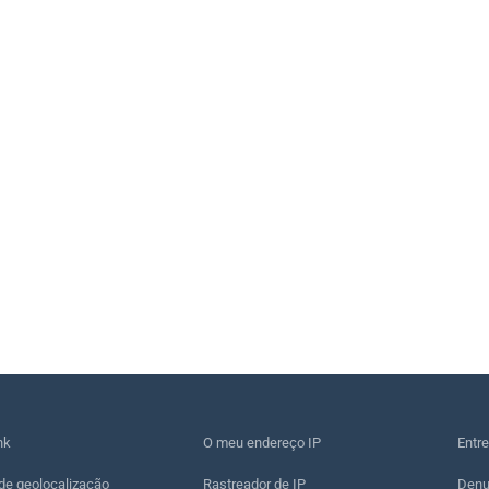
nk
O meu endereço IP
Entr
de geolocalização
Rastreador de IP
Denu