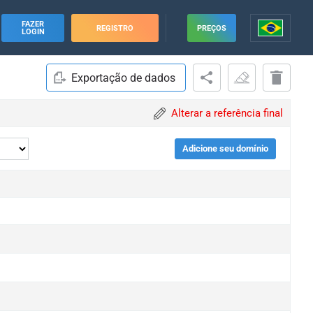
FAZER
REGISTRO
PREÇOS
LOGIN
Exportação de dados
Alterar a referência final
Adicione seu domínio
e
e
e
e