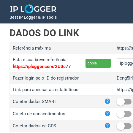
Best IP Logger & IP Tools
DADOS DO LINK
Referência máxima
https:/
Esta é sua breve referência
cópia
https://iplogger.com/2U0c77
Fazer login pelo ID do registrador
Deng5Ir
Link para acessar as estatísticas
https://
iplo
Coletar dados SMART
wl.g
ed.t
Coleta de consentimentos
bc.a
Coletar dados de GPS