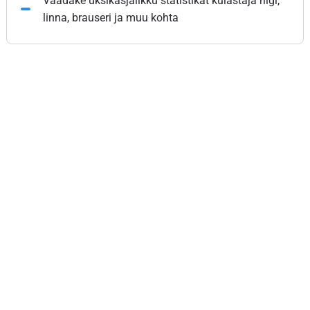
Vaadake üksikasjalikku statistikat külastaja riigi,
linna, brauseri ja muu kohta