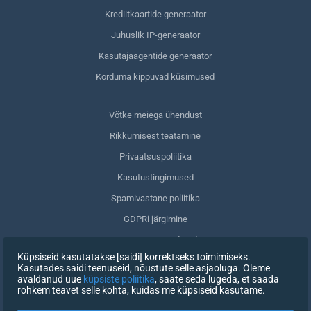
Krediitkaartide generaator
Juhuslik IP-generaator
Kasutajaagentide generaator
Korduma kippuvad küsimused
Võtke meiega ühendust
Rikkumisest teatamine
Privaatsuspoliitika
Kasutustingimused
Spamivastane poliitika
GDPRi järgimine
Kustuta oma andmed
Küpsiseid kasutatakse [saidi] korrektseks toimimiseks.
Nõusoleku tagasivõtmine
Kasutades saidi teenuseid, nõustute selle asjaoluga. Oleme
avaldanud uue
küpsiste poliitika
, saate seda lugeda, et saada
rohkem teavet selle kohta, kuidas me küpsiseid kasutame.
REGISTREERIMINE