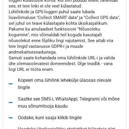
loggeri külastuste kohta. Kui siin puudub teave, tähendab
see, et teie linki ei ole veel külastatud.
Lühilinkide ja GPS-loggeri puhul saate lubada
lisavõimaluse "Collect SMART data" ja "Collect GPS data",
sel juhul on teave külastajate kohta üksikasjalikum.
Pakume ka ainulaadset funktsiooni "Nõusoleku
kogumine", mis võimaldab teil koguda kasutajalt
nõusolekut enne lõpliku lingi vajutamist. See aitab viia
teie lingid vastavusse GDPR-i ja muude
andmekaitseseadustega.
Samuti saate kohandada oma lühilinkide URL-i ja valida
ühe olemasolevatest domeenidest. Olge teadlik - vana
logi URL ei tööta enam.
Kopeeri oma lühilink lehekülje ülaosas olevale
lingile
Saatke see SMS-i, WhatsAppi, Telegrami või mõne
muu sõnumitooja kaudu
Oodake, kuni saaja klikib lingile