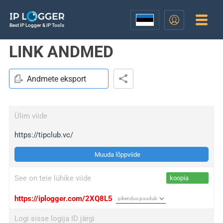
Best IP Logger & IP Tools
LINK ANDMED
Andmete eksport
Ülim viide
https://tipclub.vc/
Muuda lõppviide
See on teie lühike viide
koopia
https://iplogger.com/2XQ8L5
Logi sisse logija ID järgi