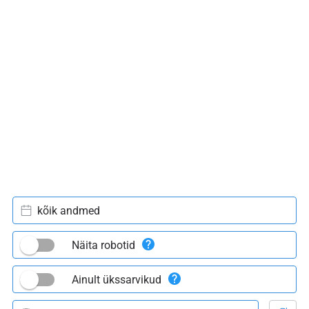
kõik andmed
Näita robotid
Ainult ükssarvikud