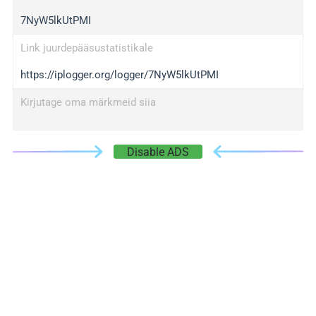
7NyW5lkUtPMI
Link juurdepääsustatistikale
https://iplogger.org/logger/7NyW5lkUtPMI
Kirjutage oma märkmeid siia
Disable ADS