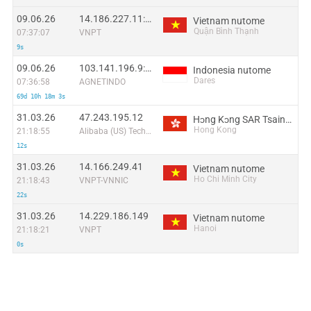
09.06.26
14.186.227.11:49548
Vietnam nutome
Quận Bình Thạnh
07:37:07
VNPT
9s
09.06.26
103.141.196.9:46084
Indonesia nutome
Dares
07:36:58
AGNETINDO
69d 10h 18m 3s
31.03.26
47.243.195.12
Hɔng Kɔng SAR Tsaina nutome
Hong Kong
21:18:55
Alibaba (US) Technology Co., Ltd.
12s
31.03.26
14.166.249.41
Vietnam nutome
Ho Chi Minh City
21:18:43
VNPT-VNNIC
22s
31.03.26
14.229.186.149
Vietnam nutome
Hanoi
21:18:21
VNPT
0s