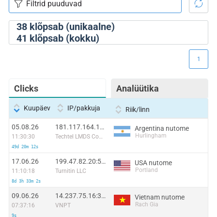
38
klõpsab (unikaalne)
41
klõpsab (kokku)
1
Clicks
Analüütika
Kuupäev
IP/pakkuja
Riik/linn
05.08.26
181.117.164.107:17113
Argentina nutome
Hurlingham
11:30:30
Techtel LMDS Comunicaciones Interactivas S.A.
49d 20m 12s
17.06.26
199.47.82.20:51374
USA nutome
Portland
11:10:18
Turnitin LLC
8d 3h 33m 2s
09.06.26
14.237.75.16:36721
Vietnam nutome
Rach Gia
07:37:16
VNPT
9s