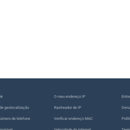
nk
O meu endereço IP
Entr
de geolocalização
Rastreador de IP
Denu
número de telefone
Verificar endereço MAC
Polít
nvisível
Velocidade da Internet
Term