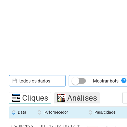
todos os dados
Mostrar bots
Cliques
Análises
Data
IP/fornecedor
País/cidade
05/08/2026
181.117.164.107:17113