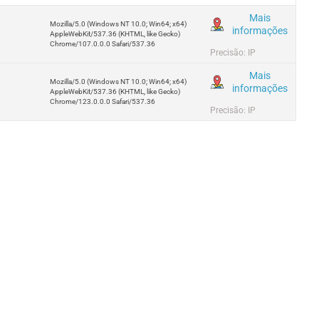
Mais
Mozilla/5.0 (Windows NT 10.0; Win64; x64)
informações
AppleWebKit/537.36 (KHTML, like Gecko)
Chrome/107.0.0.0 Safari/537.36
Precisão: IP
Mais
Mozilla/5.0 (Windows NT 10.0; Win64; x64)
informações
AppleWebKit/537.36 (KHTML, like Gecko)
Chrome/123.0.0.0 Safari/537.36
Precisão: IP