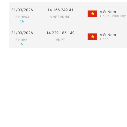
31/03/2026
14.166.249.41
Viêt Nam
Ho Chi Minh City
21:18:43
VNPT-VNNIC
22s
31/03/2026
14.229.186.149
Viêt Nam
Hanoi
21:18:21
VNPT
0s