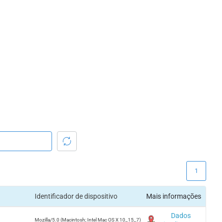
1
Identificador de dispositivo
Mais informações
Dados
Mozilla/5.0 (Macintosh; Intel Mac OS X 10_15_7)