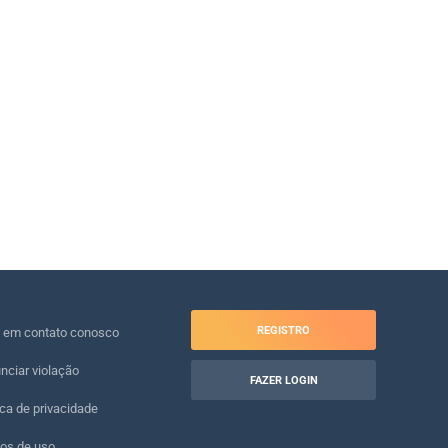
REGISTRO
e em contato conosco
nciar violação
FAZER LOGIN
ica de privacidade
os de uso