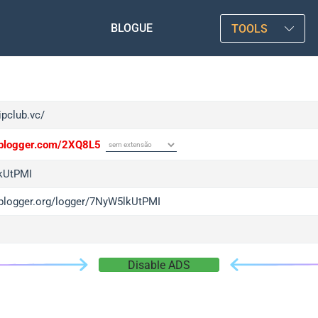
BLOGUE
TOOLS
tipclub.vc/
/iplogger.com/2XQ8L5
kUtPMI
/iplogger.org/logger/7NyW5lkUtPMI
Disable ADS