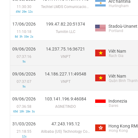
Arcʼhantina
Hurlingham
11:30:30
Techtel LMDS Comunicaciones Interactivas S.A.
49d 20m 12s
17/06/2026
199.47.82.20:51374
Stadoù-Unanet
Portland
11:10:18
Turnitin LLC
8d 3h 33m 2s
09/06/2026
14.237.75.16:36721
Viêt Nam
Rach Gia
07:37:16
VNPT
9s
09/06/2026
14.186.227.11:49548
Viêt Nam
Quận Bình Thạnh
07:37:07
VNPT
9s
09/06/2026
103.141.196.9:46084
Indonezia
Dares
07:36:58
AGNETINDO
69d 10h 18m 3s
31/03/2026
47.243.195.12
Hong Kong RMD
Hong Kong
21:18:55
Alibaba (US) Technology Co., Ltd.
12s