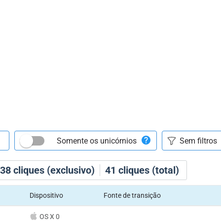
Somente os unicórnios
38
cliques (exclusivo)
41
cliques (total)
Dispositivo
Fonte de transição
OS X 0