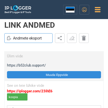
Best IP Logger & IP Tools
LINK ANDMED
Andmete eksport
Ülim viide
https://b52club.support/
Muuda lõppviide
See on teie lühike viide
https://iplogger.com/23ihE6
koopia