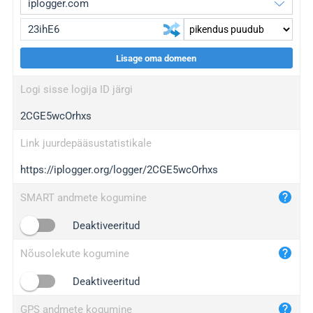
Lisage oma domeen
iplogger.org
upgrade
Logi sisse logija ID järgi
wl.gl
upgrade
2CGE5wcOrhxs
ed.tc
upgrade
bc.ax
upgrade
Link juurdepääsustatistikale
https://iplogger.org/logger/2CGE5wcOrhxs
iplogger.com
maper.info
SMART andmete kogumine
iplogger.co
Deaktiveeritud
2no.co
Nõusolekute kogumine
yip.su
iplogger.info
Deaktiveeritud
iplog.co
GPS andmete kogumine