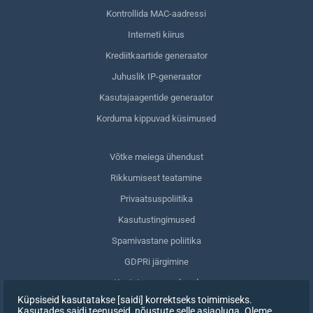
Kontrollida MAC-aadressi
Interneti kiirus
Krediitkaartide generaator
Juhuslik IP-generaator
Kasutajaagentide generaator
Korduma kippuvad küsimused
Võtke meiega ühendust
Rikkumisest teatamine
Privaatsuspoliitika
Kasutustingimused
Spamivastane poliitika
GDPRi järgimine
Kustuta oma andmed
Küpsiseid kasutatakse [saidi] korrektseks toimimiseks.
Nõusoleku tagasivõtmine
Kasutades saidi teenuseid, nõustute selle asjaoluga. Oleme