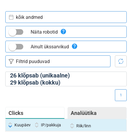
kõik andmed
Näita robotid
Ainult ükssarvikud
26
klõpsab (unikaalne)
29
klõpsab (kokku)
1
Clicks
Analüütika
Kuupäev
IP/pakkuja
Riik/linn