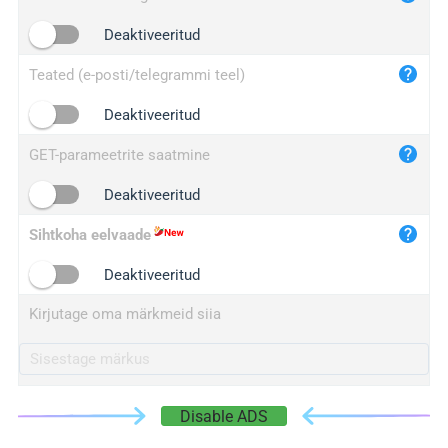
iplogger.cn
Deaktiveeritud
Teated (e-posti/telegrammi teel)
Deaktiveeritud
GET-parameetrite saatmine
Deaktiveeritud
Sihtkoha eelvaade
Deaktiveeritud
Kirjutage oma märkmeid siia
Disable ADS