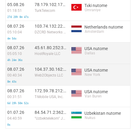
05.08.26
78.179.102.178:58608
Tɛki nutome
Ümraniye
01:18:51
TurkTelecom
27d 20h 8m 47s
08.07.26
103.74.132.228:13720
Netherlands nutome
Amsterdam
05:10:04
DZCRD Networks Ltd
4m 54s
08.07.26
45.61.80.252:33503
USA nutome
Dallas
05:05:10
HostRoyale LLC
4h 24m 36s
08.07.26
104.37.30.162:40716
USA nutome
New York
00:40:34
Web2Objects LLC
8m 43s
08.07.26
172.59.78.212:1424
USA nutome
Van Buren
00:31:51
T-Mobile USA, Inc.
6d 19h 50m 52s
01.07.26
84.54.71.2:36271
Uzbekistan nutome
Nukus
04:40:59
"Uzbektelekom" Joint Stock Company
0s