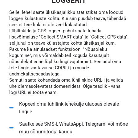
LOGGERIT
Sellel lehel saate üksikasjalikku statistikat oma loodud
loggeri külastuste kohta. Kui siin puudub teave, tähendab
see, et teie linki ei ole veel külastatud.
Lühilinkide ja GPS-loggeri puhul saate lubada
lisavõimaluse "Collect SMART data" ja "Collect GPS data",
sel juhul on teave külastajate kohta üksikasjalikum.
Pakume ka ainulaadset funktsiooni "Nõusoleku
kogumine", mis võimaldab teil koguda kasutajalt
nõusolekut enne lõpliku lingi vajutamist. See aitab viia
teie lingid vastavusse GDPR-i ja muude
andmekaitseseadustega.
Samuti saate kohandada oma lühilinkide URL-i ja valida
ühe olemasolevatest domeenidest. Olge teadlik - vana
logi URL ei tööta enam.
Kopeeri oma lühilink lehekülje ülaosas olevale
lingile
Saatke see SMS-i, WhatsAppi, Telegrami või mõne
muu sõnumitooja kaudu