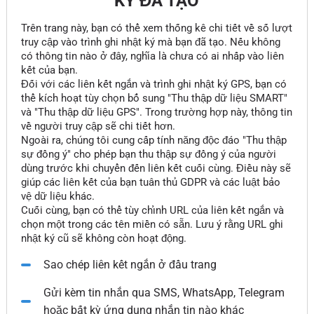
KÝ ĐÃ TẠO
Trên trang này, bạn có thể xem thống kê chi tiết về số lượt
truy cập vào trình ghi nhật ký mà bạn đã tạo. Nếu không
có thông tin nào ở đây, nghĩa là chưa có ai nhấp vào liên
kết của bạn.
Đối với các liên kết ngắn và trình ghi nhật ký GPS, bạn có
thể kích hoạt tùy chọn bổ sung "Thu thập dữ liệu SMART"
và "Thu thập dữ liệu GPS". Trong trường hợp này, thông tin
về người truy cập sẽ chi tiết hơn.
Ngoài ra, chúng tôi cung cấp tính năng độc đáo "Thu thập
sự đồng ý" cho phép bạn thu thập sự đồng ý của người
dùng trước khi chuyển đến liên kết cuối cùng. Điều này sẽ
giúp các liên kết của bạn tuân thủ GDPR và các luật bảo
vệ dữ liệu khác.
Cuối cùng, bạn có thể tùy chỉnh URL của liên kết ngắn và
chọn một trong các tên miền có sẵn. Lưu ý rằng URL ghi
nhật ký cũ sẽ không còn hoạt động.
Sao chép liên kết ngắn ở đầu trang
Gửi kèm tin nhắn qua SMS, WhatsApp, Telegram
hoặc bất kỳ ứng dụng nhắn tin nào khác