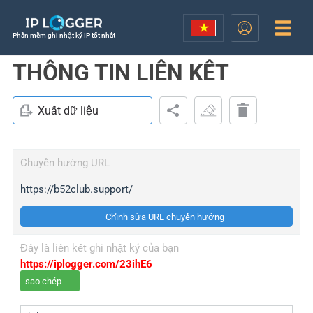
Phần mềm ghi nhật ký IP tốt nhất
THÔNG TIN LIÊN KẾT
Xuất dữ liệu
Chuyển hướng URL
https://b52club.support/
Chỉnh sửa URL chuyển hướng
Đây là liên kết ghi nhật ký của bạn
https://iplogger.com/23ihE6
sao chép