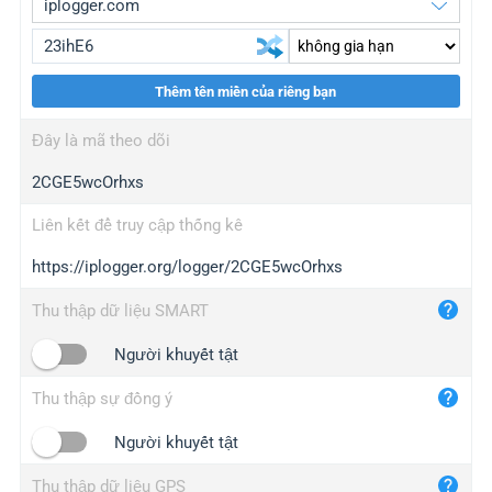
Thêm tên miền của riêng bạn
iplogger.org
upgrade
Đây là mã theo dõi
wl.gl
upgrade
2CGE5wcOrhxs
ed.tc
upgrade
bc.ax
upgrade
Liên kết để truy cập thống kê
https://iplogger.org/logger/2CGE5wcOrhxs
iplogger.com
maper.info
Thu thập dữ liệu SMART
iplogger.co
Người khuyết tật
2no.co
Thu thập sự đồng ý
yip.su
iplogger.info
Người khuyết tật
iplog.co
Thu thập dữ liệu GPS