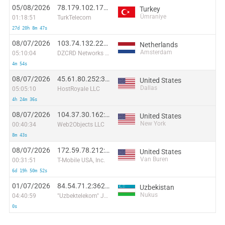
05/08/2026
78.179.102.178:58608
Turkey
Ümraniye
01:18:51
TurkTelecom
27d 20h 8m 47s
08/07/2026
103.74.132.228:13720
Netherlands
Amsterdam
05:10:04
DZCRD Networks Ltd
4m 54s
08/07/2026
45.61.80.252:33503
United States
Dallas
05:05:10
HostRoyale LLC
4h 24m 36s
08/07/2026
104.37.30.162:40716
United States
New York
00:40:34
Web2Objects LLC
8m 43s
08/07/2026
172.59.78.212:1424
United States
Van Buren
00:31:51
T-Mobile USA, Inc.
6d 19h 50m 52s
01/07/2026
84.54.71.2:36271
Uzbekistan
Nukus
04:40:59
"Uzbektelekom" Joint Stock Company
0s