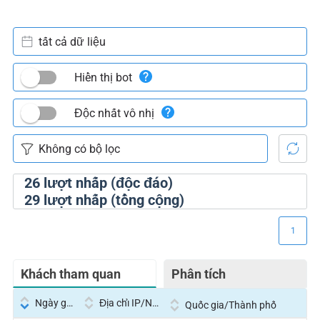
tất cả dữ liệu
Hiển thị bot
Độc nhất vô nhị
26
lượt nhấp (độc đáo)
29
lượt nhấp (tổng cộng)
1
Khách tham quan
Phân tích
Ngày giờ
Địa chỉ IP/Nhà cung cấp dịch vụ
Quốc gia/Thành phố