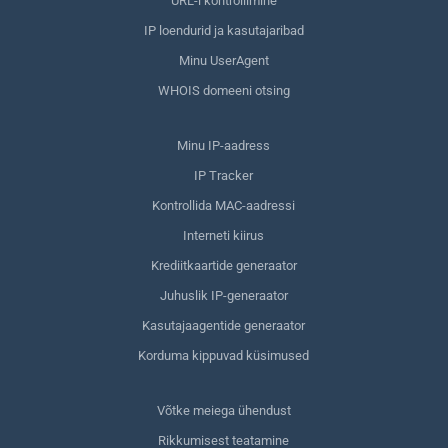
URL-i kontrollimine
IP loendurid ja kasutajaribad
Minu UserAgent
WHOIS domeeni otsing
Minu IP-aadress
IP Tracker
Kontrollida MAC-aadressi
Interneti kiirus
Krediitkaartide generaator
Juhuslik IP-generaator
Kasutajaagentide generaator
Korduma kippuvad küsimused
Võtke meiega ühendust
Rikkumisest teatamine