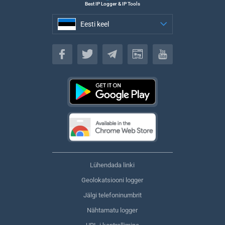
Best IP Logger & IP Tools
Eesti keel
Eesti keel
Lühendada linki
Geolokatsiooni logger
Jälgi telefoninumbrit
Nähtamatu logger