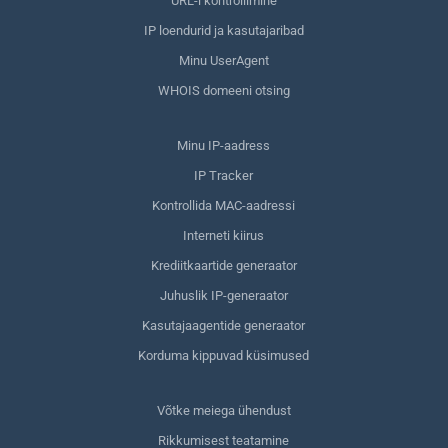
URL-i kontrollimine
IP loendurid ja kasutajaribad
Minu UserAgent
WHOIS domeeni otsing
Minu IP-aadress
IP Tracker
Kontrollida MAC-aadressi
Interneti kiirus
Krediitkaartide generaator
Juhuslik IP-generaator
Kasutajaagentide generaator
Korduma kippuvad küsimused
Võtke meiega ühendust
Rikkumisest teatamine