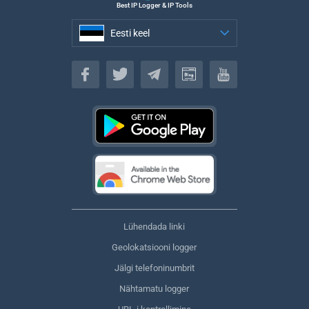
Best IP Logger & IP Tools
Eesti keel
Eesti keel
Lühendada linki
Geolokatsiooni logger
Jälgi telefoninumbrit
Nähtamatu logger