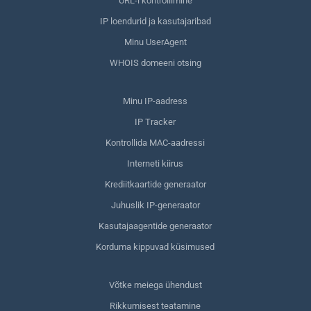
URL-i kontrollimine
IP loendurid ja kasutajaribad
Minu UserAgent
WHOIS domeeni otsing
Minu IP-aadress
IP Tracker
Kontrollida MAC-aadressi
Interneti kiirus
Krediitkaartide generaator
Juhuslik IP-generaator
Kasutajaagentide generaator
Korduma kippuvad küsimused
Võtke meiega ühendust
Rikkumisest teatamine