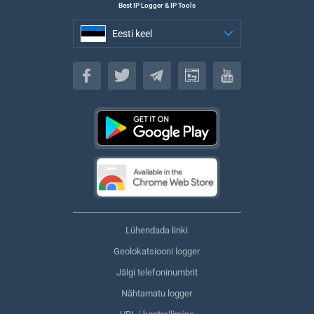
Best IP Logger & IP Tools
Eesti keel
Eesti keel
Lühendada linki
Geolokatsiooni logger
Jälgi telefoninumbrit
Nähtamatu logger