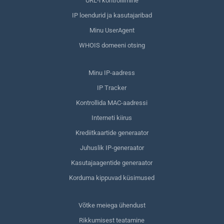
URL-i kontrollimine
IP loendurid ja kasutajaribad
Minu UserAgent
WHOIS domeeni otsing
Minu IP-aadress
IP Tracker
Kontrollida MAC-aadressi
Interneti kiirus
Krediitkaartide generaator
Juhuslik IP-generaator
Kasutajaagentide generaator
Korduma kippuvad küsimused
Võtke meiega ühendust
Rikkumisest teatamine