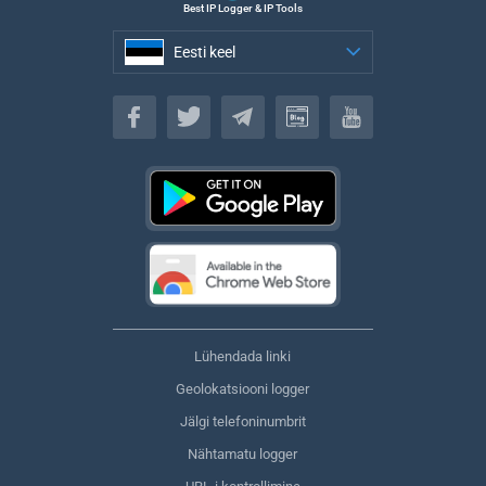
Best IP Logger & IP Tools
Eesti keel
Eesti keel
Lühendada linki
Geolokatsiooni logger
Jälgi telefoninumbrit
Nähtamatu logger