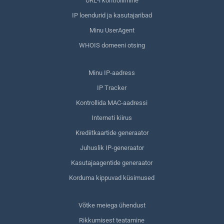
URL-i kontrollimine
IP loendurid ja kasutajaribad
Minu UserAgent
WHOIS domeeni otsing
Minu IP-aadress
IP Tracker
Kontrollida MAC-aadressi
Interneti kiirus
Krediitkaartide generaator
Juhuslik IP-generaator
Kasutajaagentide generaator
Korduma kippuvad küsimused
Võtke meiega ühendust
Rikkumisest teatamine