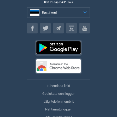
Best IP Logger & IP Tools
Eesti keel
Eesti keel
Lühendada linki
Geolokatsiooni logger
Jälgi telefoninumbrit
Nähtamatu logger