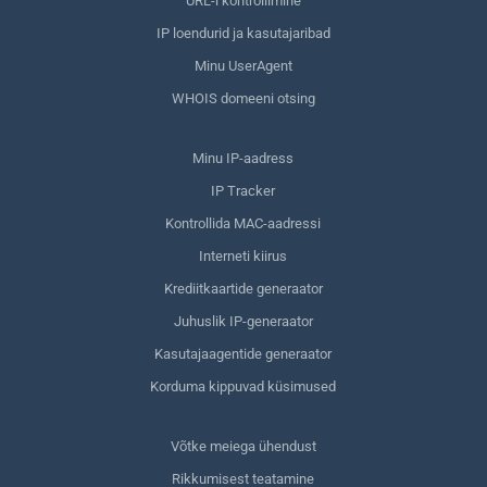
URL-i kontrollimine
IP loendurid ja kasutajaribad
Minu UserAgent
WHOIS domeeni otsing
Minu IP-aadress
IP Tracker
Kontrollida MAC-aadressi
Interneti kiirus
Krediitkaartide generaator
Juhuslik IP-generaator
Kasutajaagentide generaator
Korduma kippuvad küsimused
Võtke meiega ühendust
Rikkumisest teatamine