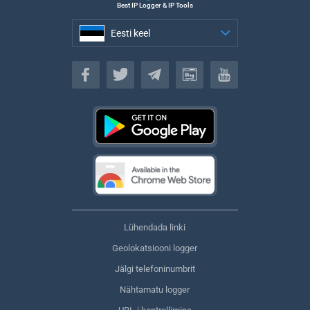
Best IP Logger & IP Tools
Eesti keel
Eesti keel
Lühendada linki
Geolokatsiooni logger
Jälgi telefoninumbrit
Nähtamatu logger