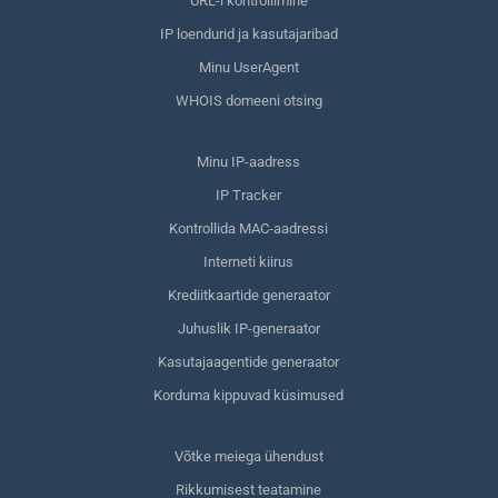
URL-i kontrollimine
IP loendurid ja kasutajaribad
Minu UserAgent
WHOIS domeeni otsing
Minu IP-aadress
IP Tracker
Kontrollida MAC-aadressi
Interneti kiirus
Krediitkaartide generaator
Juhuslik IP-generaator
Kasutajaagentide generaator
Korduma kippuvad küsimused
Võtke meiega ühendust
Rikkumisest teatamine