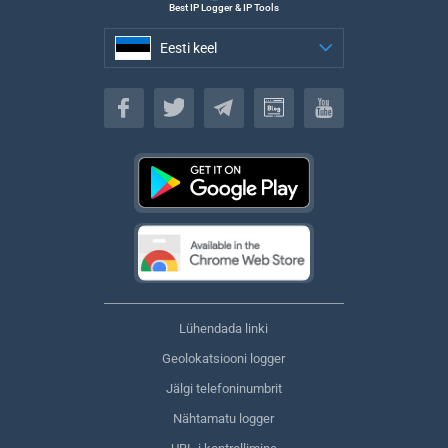
Best IP Logger & IP Tools
Eesti keel
Eesti keel
Lühendada linki
Geolokatsiooni logger
Jälgi telefoninumbrit
Nähtamatu logger