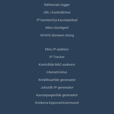
Nähtamatu logger
URL-i kontrollimine
IP loendurid ja kasutajaribad
Minu UserAgent
WHOIS domeeni otsing
Minu IP-aadress
IP Tracker
Kontrollida MAC-aadressi
Interneti kiirus
Krediitkaartide generaator
Juhuslik IP-generaator
Kasutajaagentide generaator
Korduma kippuvad küsimused