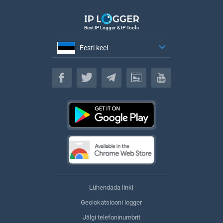
Best IP Logger & IP Tools
Eesti keel
Eesti keel
Lühendada linki
Geolokatsiooni logger
Jälgi telefoninumbrit