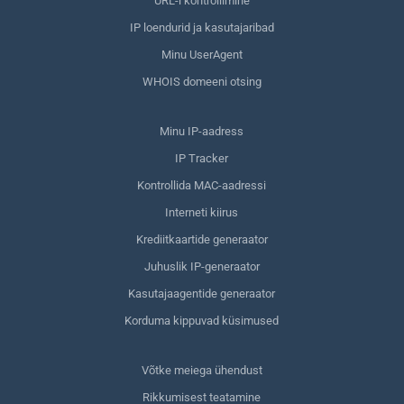
URL-i kontrollimine
IP loendurid ja kasutajaribad
Minu UserAgent
WHOIS domeeni otsing
Minu IP-aadress
IP Tracker
Kontrollida MAC-aadressi
Interneti kiirus
Krediitkaartide generaator
Juhuslik IP-generaator
Kasutajaagentide generaator
Korduma kippuvad küsimused
Võtke meiega ühendust
Rikkumisest teatamine