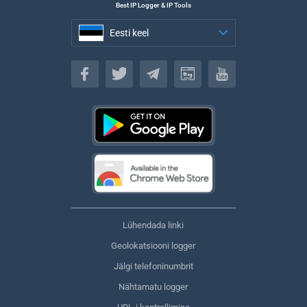
Best IP Logger & IP Tools
Eesti keel
Eesti keel
Lühendada linki
Geolokatsiooni logger
Jälgi telefoninumbrit
Nähtamatu logger