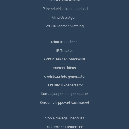
URL-i kontrollimine
IP loendurid ja kasutajaribad
Minu UserAgent
WHOIS domeeni otsing
Minu IP-aadress
IP Tracker
Kontrollida MAC-aadressi
Interneti kiirus
Krediitkaartide generaator
Juhuslik IP-generaator
Kasutajaagentide generaator
Korduma kippuvad küsimused
Võtke meiega ühendust
Rikkumisest teatamine