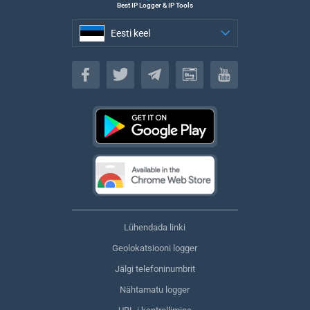
Best IP Logger & IP Tools
Eesti keel
Eesti keel
Lühendada linki
Geolokatsiooni logger
Jälgi telefoninumbrit
Nähtamatu logger