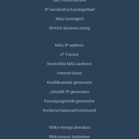
URL-i kontrollimine
IP loendurid ja kasutajaribad
Minu UserAgent
WHOIS domeeni otsing
Minu IP-aadress
IP Tracker
Kontrollida MAC-aadressi
Interneti kiirus
Krediitkaartide generaator
Juhuslik IP-generaator
Kasutajaagentide generaator
Korduma kippuvad küsimused
Võtke meiega ühendust
Rikkumisest teatamine