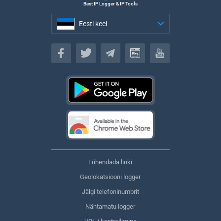
Best IP Logger & IP Tools
Eesti keel
Eesti keel
Lühendada linki
Geolokatsiooni logger
Jälgi telefoninumbrit
Nähtamatu logger