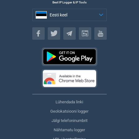
Best IP Logger & IP Tools
Eesti keel
Eesti keel
Lühendada linki
Geolokatsiooni logger
Jälgi telefoninumbrit
Nähtamatu logger