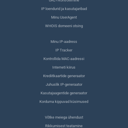
URL-i kontrollimine
IP loendurid ja kasutajaribad
Minu UserAgent
WHOIS domeeni otsing
Minu IP-aadress
IP Tracker
Kontrollida MAC-aadressi
Interneti kiirus
Krediitkaartide generaator
Juhuslik IP-generaator
Kasutajaagentide generaator
Korduma kippuvad küsimused
Võtke meiega ühendust
Rikkumisest teatamine