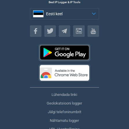
Best IP Logger & IP Tools
Eesti keel
Eesti keel
Lühendada linki
Geolokatsiooni logger
Jälgi telefoninumbrit
Nähtamatu logger