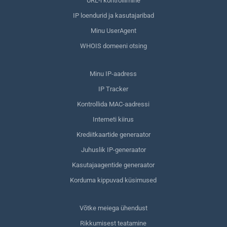
URL-i kontrollimine
IP loendurid ja kasutajaribad
Minu UserAgent
WHOIS domeeni otsing
Minu IP-aadress
IP Tracker
Kontrollida MAC-aadressi
Interneti kiirus
Krediitkaartide generaator
Juhuslik IP-generaator
Kasutajaagentide generaator
Korduma kippuvad küsimused
Võtke meiega ühendust
Rikkumisest teatamine