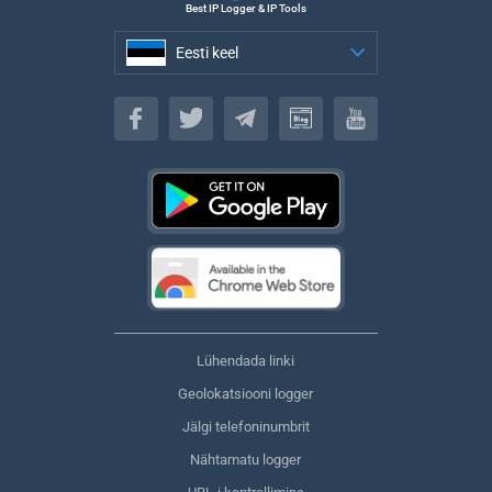
Best IP Logger & IP Tools
Eesti keel
Eesti keel
Lühendada linki
Geolokatsiooni logger
Jälgi telefoninumbrit
Nähtamatu logger