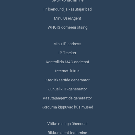
URL-i kontrollimine
IP loendurid ja kasutajaribad
Minu UserAgent
WHOIS domeeni otsing
Minu IP-aadress
IP Tracker
Kontrollida MAC-aadressi
Interneti kiirus
Krediitkaartide generaator
Juhuslik IP-generaator
Kasutajaagentide generaator
Korduma kippuvad küsimused
Võtke meiega ühendust
Rikkumisest teatamine