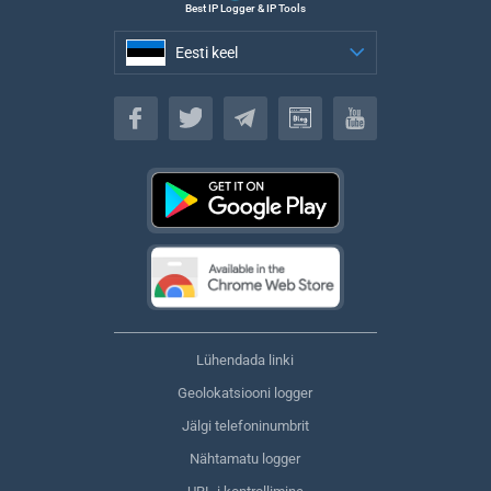
Best IP Logger & IP Tools
Eesti keel
Eesti keel
Lühendada linki
Geolokatsiooni logger
Jälgi telefoninumbrit
Nähtamatu logger