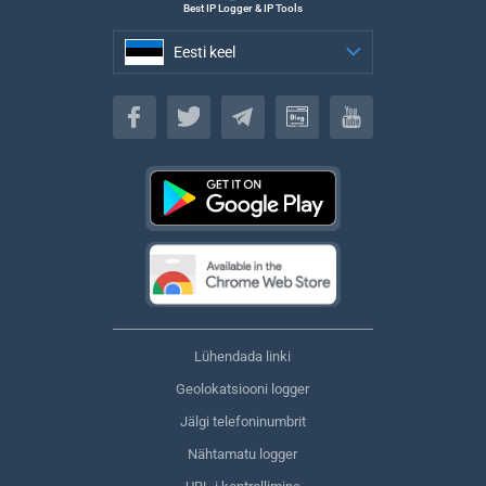
Best IP Logger & IP Tools
Eesti keel
Eesti keel
Lühendada linki
Geolokatsiooni logger
Jälgi telefoninumbrit
Nähtamatu logger