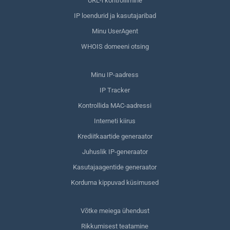
URL-i kontrollimine
IP loendurid ja kasutajaribad
Minu UserAgent
WHOIS domeeni otsing
Minu IP-aadress
IP Tracker
Kontrollida MAC-aadressi
Interneti kiirus
Krediitkaartide generaator
Juhuslik IP-generaator
Kasutajaagentide generaator
Korduma kippuvad küsimused
Võtke meiega ühendust
Rikkumisest teatamine