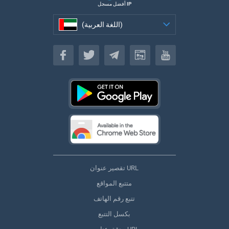
أفضل مسجل IP
(اللغة العربية)
(اللغة العربية)
تقصير عنوان URL
متتبع المواقع
تتبع رقم الهاتف
بكسل التتبع