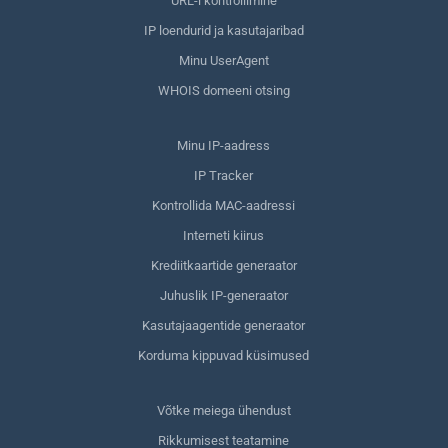
URL-i kontrollimine
IP loendurid ja kasutajaribad
Minu UserAgent
WHOIS domeeni otsing
Minu IP-aadress
IP Tracker
Kontrollida MAC-aadressi
Interneti kiirus
Krediitkaartide generaator
Juhuslik IP-generaator
Kasutajaagentide generaator
Korduma kippuvad küsimused
Võtke meiega ühendust
Rikkumisest teatamine