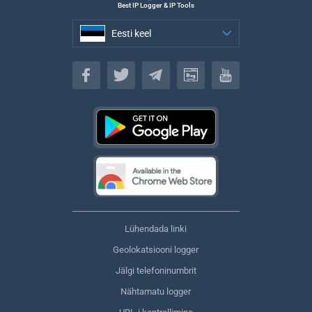
Best IP Logger & IP Tools
Eesti keel
Eesti keel
Lühendada linki
Geolokatsiooni logger
Jälgi telefoninumbrit
Nähtamatu logger