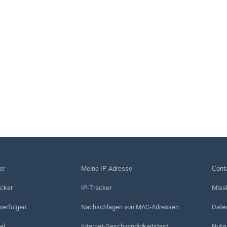
er
Meine IP-Adresse
Сonta
acker
IP-Tracker
Miss
erfolgen
Nachschlagen von MAC-Adressen
Date
el
Internet-Geschwindigkeitstest
Nutz