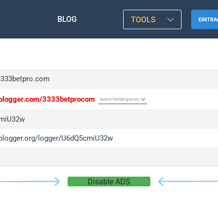
BLOG
TOOLS
EINTRA
/3333betpro.com
/iplogger.com/3333betprocom
miU32w
/iplogger.org/logger/U6dQ5cmiU32w
Disable ADS