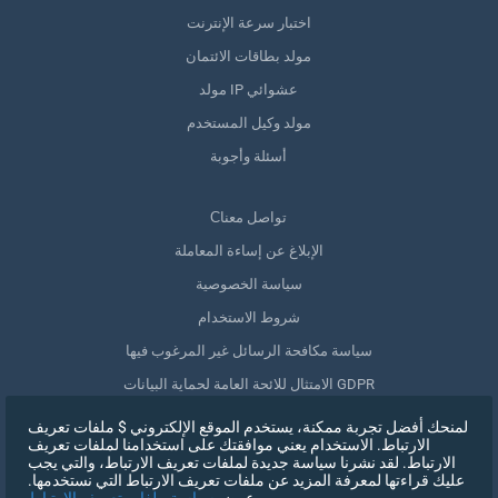
اختبار سرعة الإنترنت
مولد بطاقات الائتمان
مولد IP عشوائي
مولد وكيل المستخدم
أسئلة وأجوبة
Сتواصل معنا
الإبلاغ عن إساءة المعاملة
سياسة الخصوصية
شروط الاستخدام
سياسة مكافحة الرسائل غير المرغوب فيها
الامتثال للائحة العامة لحماية البيانات GDPR
حذف بياناتي
لمنحك أفضل تجربة ممكنة، يستخدم الموقع الإلكتروني $ ملفات تعريف
الارتباط. الاستخدام يعني موافقتك على استخدامنا لملفات تعريف
سحب الموافقة
الارتباط. لقد نشرنا سياسة جديدة لملفات تعريف الارتباط، والتي يجب
عليك قراءتها لمعرفة المزيد عن ملفات تعريف الارتباط التي نستخدمها.