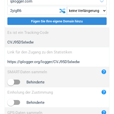
Fügen Sie Ihre eigene Domain hinzu
iplogger.org
upgrade
Es ist ein Tracking-Code
wl.gl
upgrade
CVJ95D5xIwdw
ed.tc
upgrade
bc.ax
upgrade
Link für den Zugang zu den Statistiken
https://iplogger.org/logger/CVJ95D5xIwdw
iplogger.com
maper.info
SMART-Daten sammeln
iplogger.co
Behinderte
2no.co
Einholung der Zustimmung
yip.su
iplogger.info
Behinderte
iplog.co
GPS-Daten sammeln