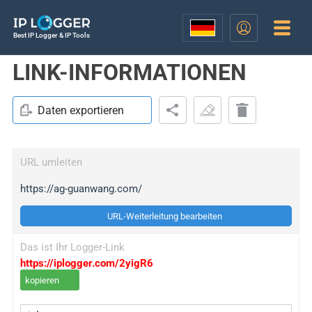
Best IP Logger & IP Tools
LINK-INFORMATIONEN
Daten exportieren
URL umleiten
https://ag-guanwang.com/
URL-Weiterleitung bearbeiten
Das ist Ihr Logger-Link
https://iplogger.com/2yigR6
kopieren