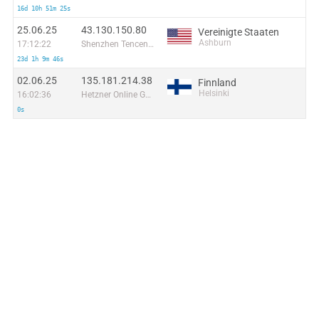
16d 10h 51m 25s
25.06.25
43.130.150.80
Vereinigte Staaten
Ashburn
17:12:22
Shenzhen Tencent Computer Systems Company Limited
23d 1h 9m 46s
02.06.25
135.181.214.38
Finnland
Helsinki
16:02:36
Hetzner Online GmbH
0s