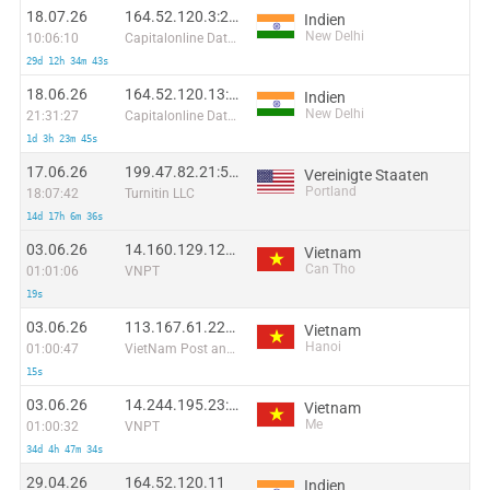
18.07.26
164.52.120.3:29615
Indien
New Delhi
10:06:10
Capitalonline Data Service (HK) Co
29d 12h 34m 43s
18.06.26
164.52.120.13:36378
Indien
New Delhi
21:31:27
Capitalonline Data Service (HK) Co
1d 3h 23m 45s
17.06.26
199.47.82.21:55858
Vereinigte Staaten
Portland
18:07:42
Turnitin LLC
14d 17h 6m 36s
03.06.26
14.160.129.123:54263
Vietnam
Can Tho
01:01:06
VNPT
19s
03.06.26
113.167.61.229:49334
Vietnam
Hanoi
01:00:47
VietNam Post and Telecom Corporation
15s
03.06.26
14.244.195.23:55906
Vietnam
Me
01:00:32
VNPT
34d 4h 47m 34s
29.04.26
164.52.120.11
Indien