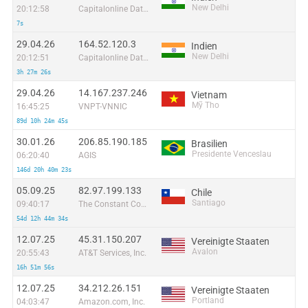
New Delhi
20:12:58
Capitalonline Data Service (HK) Co
7s
29.04.26
164.52.120.3
Indien
New Delhi
20:12:51
Capitalonline Data Service (HK) Co
3h 27m 26s
29.04.26
14.167.237.246
Vietnam
Mỹ Tho
16:45:25
VNPT-VNNIC
89d 10h 24m 45s
30.01.26
206.85.190.185
Brasilien
Presidente Venceslau
06:20:40
AGIS
146d 20h 40m 23s
05.09.25
82.97.199.133
Chile
Santiago
09:40:17
The Constant Company, LLC
54d 12h 44m 34s
12.07.25
45.31.150.207
Vereinigte Staaten
Avalon
20:55:43
AT&T Services, Inc.
16h 51m 56s
12.07.25
34.212.26.151
Vereinigte Staaten
Portland
04:03:47
Amazon.com, Inc.