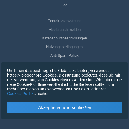
Faq
Сontaktieren Sie uns
Missbrauch melden
Datenschutzbestimmungen
Nutzungsbedingungen
Anti-Spam-Politik
GDPR-Einhaltung
Um Ihnen das bestmögliche Erlebnis zu bieten, verwendet
Meine Daten löschen
https://iplogger.org Cookies. Die Nutzung bedeutet, dass Sie mit
der Verwendung von Cookies einverstanden sind. Wir haben eine
Zustimmung zurückziehen
neue Cookie-Richtlinie veröffentlicht, die Sie lesen sollten, um
mehr über die von uns verwendeten Cookies zu erfahren.
Cookies-Politik
ansehen
REGISTRIEREN SIE SICH
Akzeptieren und schließen
X
EINTRAGEN