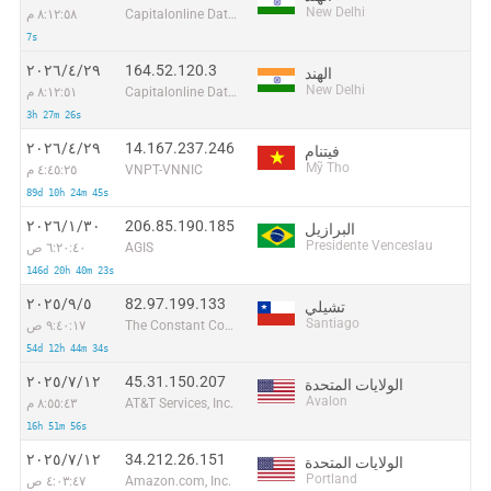
New Delhi
Capitalonline Data Service (HK) Co
٨:١٢:٥٨ م
7s
164.52.120.3
٢٩‏/٤‏/٢٠٢٦
الهند
New Delhi
Capitalonline Data Service (HK) Co
٨:١٢:٥١ م
3h 27m 26s
14.167.237.246
٢٩‏/٤‏/٢٠٢٦
فيتنام
Mỹ Tho
VNPT-VNNIC
٤:٤٥:٢٥ م
89d 10h 24m 45s
206.85.190.185
٣٠‏/١‏/٢٠٢٦
البرازيل
Presidente Venceslau
AGIS
٦:٢٠:٤٠ ص
146d 20h 40m 23s
82.97.199.133
٥‏/٩‏/٢٠٢٥
تشيلي
Santiago
The Constant Company, LLC
٩:٤٠:١٧ ص
54d 12h 44m 34s
45.31.150.207
١٢‏/٧‏/٢٠٢٥
الولايات المتحدة
Avalon
AT&T Services, Inc.
٨:٥٥:٤٣ م
16h 51m 56s
34.212.26.151
١٢‏/٧‏/٢٠٢٥
الولايات المتحدة
Portland
Amazon.com, Inc.
٤:٠٣:٤٧ ص