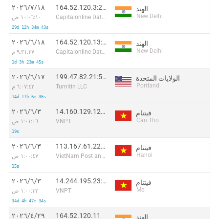
164.52.120.3:29615
١٨‏/٧‏/٢٠٢٦
الهند
New Delhi
Capitalonline Data Service (HK) Co
١٠:٠٦:١٠ ص
29d 12h 34m 43s
164.52.120.13:36378
١٨‏/٦‏/٢٠٢٦
الهند
New Delhi
Capitalonline Data Service (HK) Co
٩:٣١:٢٧ م
1d 3h 23m 45s
199.47.82.21:55858
١٧‏/٦‏/٢٠٢٦
الولايات المتحدة
Portland
Turnitin LLC
٦:٠٧:٤٢ م
14d 17h 6m 36s
14.160.129.123:54263
٣‏/٦‏/٢٠٢٦
فيتنام
Can Tho
VNPT
١:٠١:٠٦ ص
19s
113.167.61.229:49334
٣‏/٦‏/٢٠٢٦
فيتنام
Hanoi
VietNam Post and Telecom Corporation
١:٠٠:٤٧ ص
15s
14.244.195.23:55906
٣‏/٦‏/٢٠٢٦
فيتنام
Me
VNPT
١:٠٠:٣٢ ص
34d 4h 47m 34s
164.52.120.11
٢٩‏/٤‏/٢٠٢٦
الهند