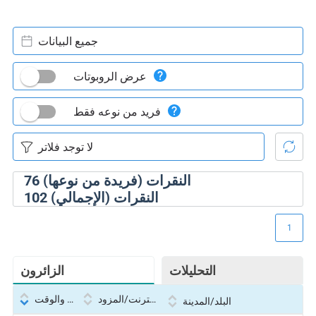
جميع البيانات
عرض الروبوتات
فريد من نوعه فقط
النقرات (فريدة من نوعها)
76
النقرات (الإجمالي)
102
1
التحليلات
الزائرون
بروتوكول الإنترنت/المزود
التاريخ والوقت
البلد/المدينة