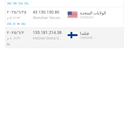
16d 10h 51m 25s
43.130.150.80
٢٥‏/٦‏/٢٠٢٥
الولايات المتحدة
Ashburn
Shenzhen Tencent Computer Systems Company Limited
٥:١٢:٢٢ م
23d 1h 9m 46s
135.181.214.38
٢‏/٦‏/٢٠٢٥
فنلندا
Helsinki
Hetzner Online GmbH
٤:٠٢:٣٦ م
0s