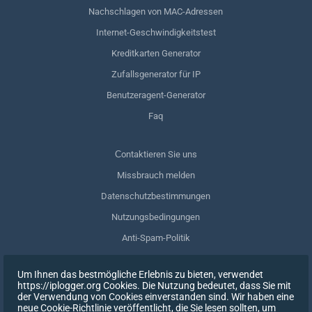
Nachschlagen von MAC-Adressen
Internet-Geschwindigkeitstest
Kreditkarten Generator
Zufallsgenerator für IP
Benutzeragent-Generator
Faq
Сontaktieren Sie uns
Missbrauch melden
Datenschutzbestimmungen
Nutzungsbedingungen
Anti-Spam-Politik
GDPR-Einhaltung
Um Ihnen das bestmögliche Erlebnis zu bieten, verwendet
Meine Daten löschen
https://iplogger.org Cookies. Die Nutzung bedeutet, dass Sie mit
der Verwendung von Cookies einverstanden sind. Wir haben eine
Zustimmung zurückziehen
neue Cookie-Richtlinie veröffentlicht, die Sie lesen sollten, um