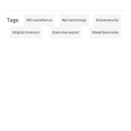
fbi-surveillance
lpr-technology
cybersecurity
digital-forensics
zero-day-exploit
deepfake-nudes