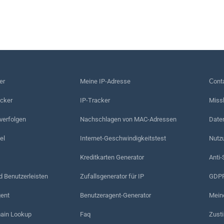
er
Meine IP-Adresse
Сonta
acker
IP-Tracker
Miss
erfolgen
Nachschlagen von MAC-Adressen
Date
el
Internet-Geschwindigkeitstest
Nutz
Kreditkarten Generator
Anti-
d Benutzerleisten
Zufallsgenerator für IP
GDPR
ent
Benutzeragent-Generator
Mein
in Lookup
Faq
Zust