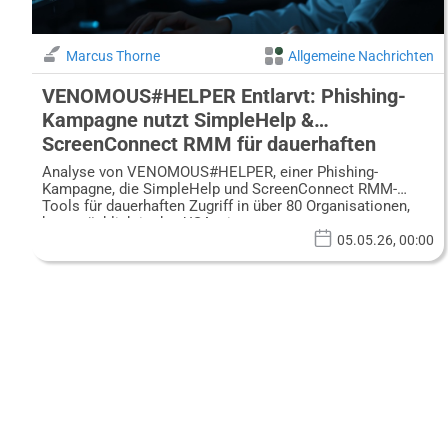
Marcus Thorne
Allgemeine Nachrichten
VENOMOUS#HELPER Entlarvt: Phishing-
Kampagne nutzt SimpleHelp &
ScreenConnect RMM für dauerhaften
Zugriff auf über 80 Organisationen
Analyse von VENOMOUS#HELPER, einer Phishing-
Kampagne, die SimpleHelp und ScreenConnect RMM-
Tools für dauerhaften Zugriff in über 80 Organisationen,
hauptsächlich in den USA, einsetzt.
05.05.26, 00:00