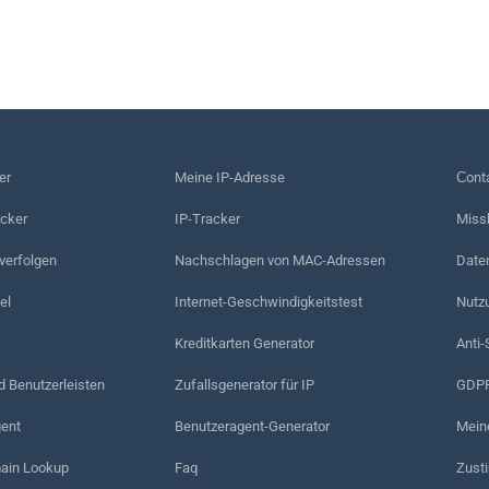
er
Meine IP-Adresse
Сonta
acker
IP-Tracker
Miss
erfolgen
Nachschlagen von MAC-Adressen
Date
el
Internet-Geschwindigkeitstest
Nutz
Kreditkarten Generator
Anti-
d Benutzerleisten
Zufallsgenerator für IP
GDPR
ent
Benutzeragent-Generator
Mein
in Lookup
Faq
Zust