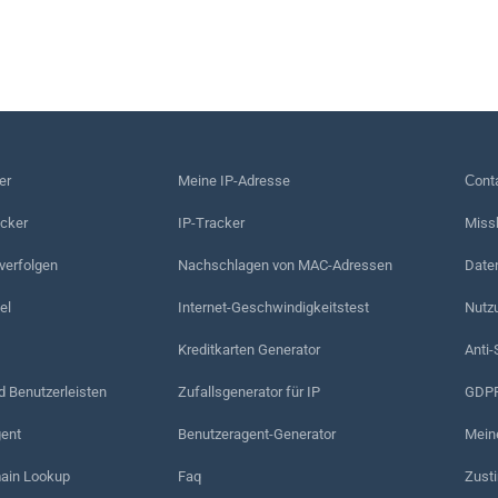
er
Meine IP-Adresse
Сonta
acker
IP-Tracker
Miss
erfolgen
Nachschlagen von MAC-Adressen
Date
el
Internet-Geschwindigkeitstest
Nutz
Kreditkarten Generator
Anti-
d Benutzerleisten
Zufallsgenerator für IP
GDPR
ent
Benutzeragent-Generator
Mein
in Lookup
Faq
Zust