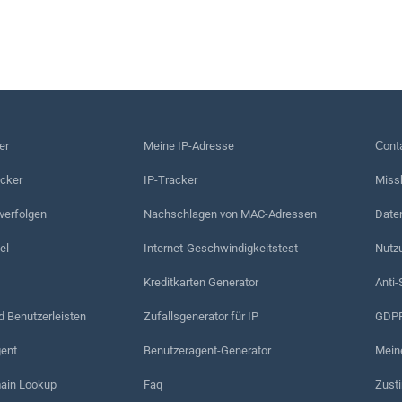
er
Meine IP-Adresse
Сonta
acker
IP-Tracker
Miss
erfolgen
Nachschlagen von MAC-Adressen
Date
el
Internet-Geschwindigkeitstest
Nutz
Kreditkarten Generator
Anti-
d Benutzerleisten
Zufallsgenerator für IP
GDPR
ent
Benutzeragent-Generator
Mein
in Lookup
Faq
Zust