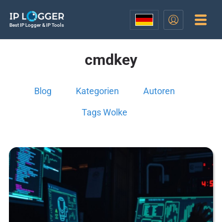
Best IP Logger & IP Tools
cmdkey
Blog
Kategorien
Autoren
Tags Wolke