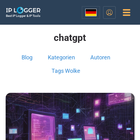
Best IP Logger & IP Tools
chatgpt
Blog
Kategorien
Autoren
Tags Wolke