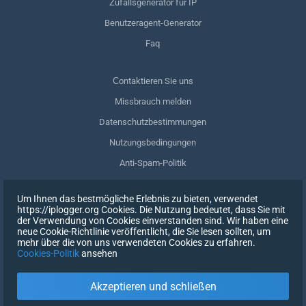
Zufallsgenerator für IP
Benutzeragent-Generator
Faq
Сontaktieren Sie uns
Missbrauch melden
Datenschutzbestimmungen
Nutzungsbedingungen
Anti-Spam-Politik
GDPR-Einhaltung
Um Ihnen das bestmögliche Erlebnis zu bieten, verwendet
Meine Daten löschen
https://iplogger.org Cookies. Die Nutzung bedeutet, dass Sie mit
der Verwendung von Cookies einverstanden sind. Wir haben eine
Zustimmung zurückziehen
neue Cookie-Richtlinie veröffentlicht, die Sie lesen sollten, um
mehr über die von uns verwendeten Cookies zu erfahren.
Cookies-Politik
ansehen
REGISTRIEREN SIE SICH
Akzeptieren und schließen
X
EINTRAGEN