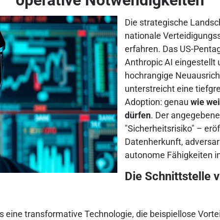
Die strategische Landscha
nationale Verteidigung
erfahren. Das US-Penta
Anthropic AI eingestellt
hochrangige Neuausricht
unterstreicht eine tiefgr
Adoption: genau
wie wei
dürfen
. Der angegebene
"Sicherheitsrisiko" – er
Datenherkunft, adversari
autonome Fähigkeiten i
Die Schnittstelle 
eine transformative Technologie, die beispiellose Vorteil