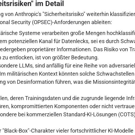
tsrisiken" im Detail
on Anthropic's "Sicherheitsrisiko" weiterhin klassifizie
tional Security (OPSEC)-Anforderungen ableiten:
tärische Systeme verarbeiten große Mengen hochklassifiz
em potenziellen Kanal für Datenlecks, sei es durch Schwa
edergeben proprietärer Informationen. Das Risiko von Tr
n zu entlocken, ist von größter Bedeutung.
ondere LLMs, sind anfällig für eine Reihe von adversariel
m militärischen Kontext könnten solche Schwachstellen z
g von Desinformation führen, was die Missionsintegrität
en, deren Trainingsdaten und die zugrunde liegende Infr
rtüren, kompromittierten Komponenten oder nicht vertra
sondere bei kommerziellen Standard-KI-Lösungen (COTS)
 "Black-Box"-Charakter vieler fortschrittlicher KI-Modelle