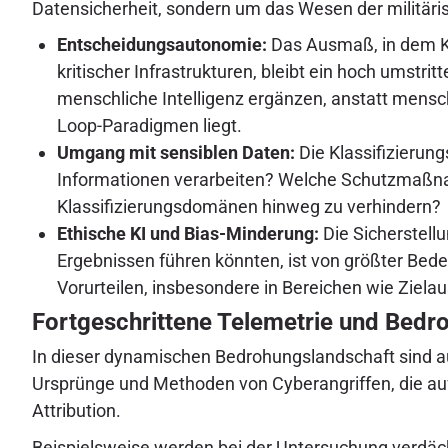
Datensicherheit, sondern um das Wesen der militäris
Entscheidungsautonomie:
Das Ausmaß, in dem KI
kritischer Infrastrukturen, bleibt ein hoch umstr
menschliche Intelligenz ergänzen, anstatt mens
Loop-Paradigmen liegt.
Umgang mit sensiblen Daten:
Die Klassifizierung
Informationen verarbeiten? Welche Schutzmaßna
Klassifizierungsdomänen hinweg zu verhindern?
Ethische KI und Bias-Minderung:
Die Sicherstellu
Ergebnissen führen könnten, ist von größter Bed
Vorurteilen, insbesondere in Bereichen wie Zielau
Fortgeschrittene Telemetrie und Bedr
In dieser dynamischen Bedrohungslandschaft sind au
Ursprünge und Methoden von Cyberangriffen, die auf 
Attribution.
Beispielsweise werden bei der Untersuchung verdäch