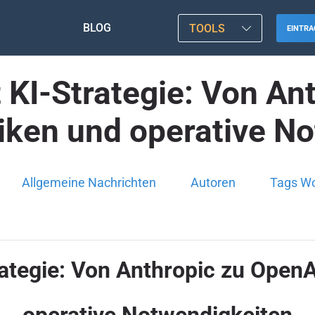
BLOG
TOOLS
EINTRA
KI-Strategie: Von An
siken und operative N
Allgemeine Nachrichten
Autoren
Tags W
ategie: Von Anthropic zu OpenAI
operative Notwendigkeiten