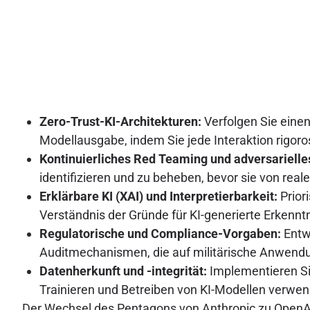
Zero-Trust-KI-Architekturen:
Verfolgen Sie einen
Modellausgabe, indem Sie jede Interaktion rigoros
Kontinuierliches Red Teaming und adversarielle
identifizieren und zu beheben, bevor sie von re
Erklärbare KI (XAI) und Interpretierbarkeit:
Prior
Verständnis der Gründe für KI-generierte Erkenn
Regulatorische und Compliance-Vorgaben:
Entwi
Auditmechanismen, die auf militärische Anwendu
Datenherkunft und -integrität:
Implementieren Si
Trainieren und Betreiben von KI-Modellen verwe
Der Wechsel des Pentagons von Anthropic zu OpenAI 