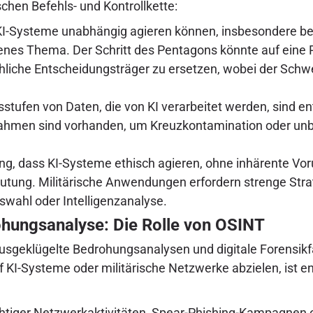
chen Befehls- und Kontrollkette:
-Systeme unabhängig agieren können, insbesondere bei
ittenes Thema. Der Schritt des Pentagons könnte auf eine P
chliche Entscheidungsträger zu ersetzen, wobei der Sch
sstufen von Daten, die von KI verarbeitet werden, sind e
hmen sind vorhanden, um Kreuzkontamination oder unbe
ng, dass KI-Systeme ethisch agieren, ohne inhärente Voru
eutung. Militärische Anwendungen erfordern strenge St
swahl oder Intelligenzanalyse.
ohungsanalyse: Die Rolle von OSINT
sgeklügelte Bedrohungsanalysen und digitale Forensikfä
KI-Systeme oder militärische Netzwerke abzielen, ist en
tiger Netzwerkaktivitäten, Spear-Phishing-Kampagnen od