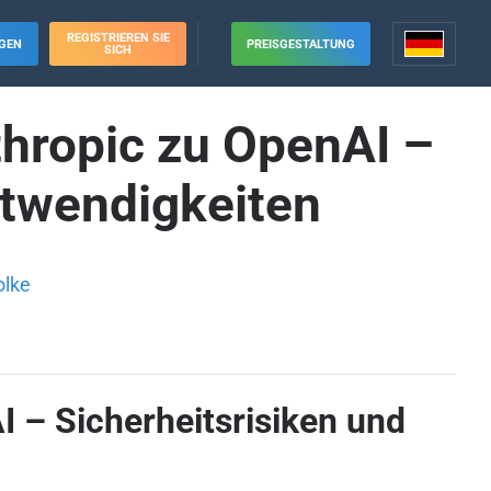
REGISTRIEREN SIE
GEN
PREISGESTALTUNG
SICH
thropic zu OpenAI –
otwendigkeiten
olke
 – Sicherheitsrisiken und