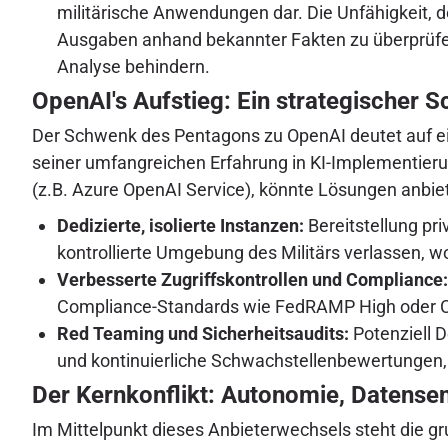
militärische Anwendungen dar. Die Unfähigkeit, d
Ausgaben anhand bekannter Fakten zu überprüfen,
Analyse behindern.
OpenAI's Aufstieg: Ein strategischer 
Der Schwenk des Pentagons zu OpenAI deutet auf ei
seiner umfangreichen Erfahrung in KI-Implementie
(z.B. Azure OpenAI Service), könnte Lösungen anbie
Dedizierte, isolierte Instanzen:
Bereitstellung pri
kontrollierte Umgebung des Militärs verlassen, w
Verbesserte Zugriffskontrollen und Compliance:
Compliance-Standards wie FedRAMP High oder CM
Red Teaming und Sicherheitsaudits:
Potenziell 
und kontinuierliche Schwachstellenbewertungen,
Der Kernkonflikt: Autonomie, Datensens
Im Mittelpunkt dieses Anbieterwechsels steht die g