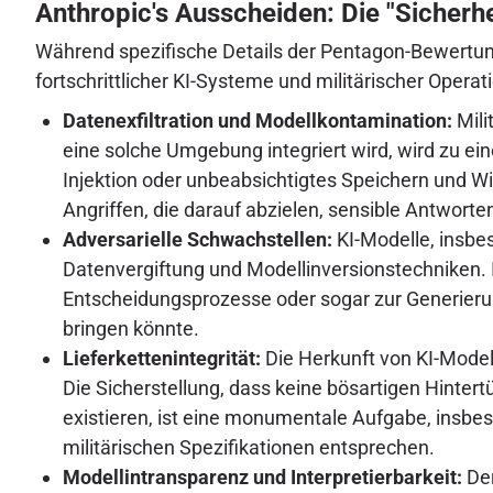
Anthropic's Ausscheiden: Die "Sicherhei
Während spezifische Details der Pentagon-Bewertung v
fortschrittlicher KI-Systeme und militärischer Opera
Datenexfiltration und Modellkontamination:
Mili
eine solche Umgebung integriert wird, wird zu ein
Injektion oder unbeabsichtigtes Speichern und Wi
Angriffen, die darauf abzielen, sensible Antworte
Adversarielle Schwachstellen:
KI-Modelle, insbes
Datenvergiftung und Modellinversionstechniken. I
Entscheidungsprozesse oder sogar zur Generierun
bringen könnte.
Lieferkettenintegrität:
Die Herkunft von KI-Modell
Die Sicherstellung, dass keine bösartigen Hinte
existieren, ist eine monumentale Aufgabe, insbe
militärischen Spezifikationen entsprechen.
Modellintransparenz und Interpretierbarkeit:
Der