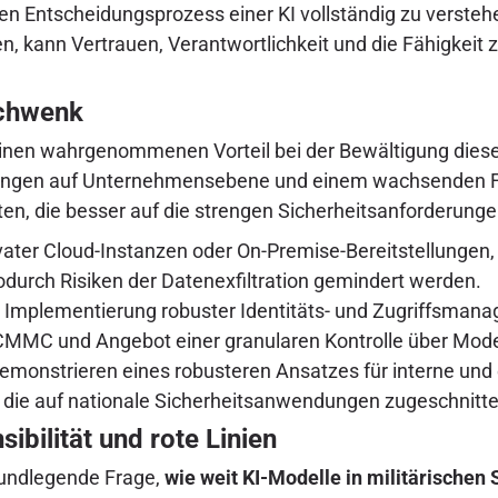
en Entscheidungsprozess einer KI vollständig zu versteh
 kann Vertrauen, Verantwortlichkeit und die Fähigkeit z
Schwenk
nen wahrgenommenen Vorteil bei der Bewältigung dieser 
rungen auf Unternehmensebene und einem wachsenden Fo
ten, die besser auf die strengen Sicherheitsanforderun
vater Cloud-Instanzen oder On-Premise-Bereitstellungen, 
odurch Risiken der Datenexfiltration gemindert werden.
Implementierung robuster Identitäts- und Zugriffsman
MC und Angebot einer granularen Kontrolle über Model
Demonstrieren eines robusteren Ansatzes für interne un
 die auf nationale Sicherheitsanwendungen zugeschnitte
ibilität und rote Linien
rundlegende Frage,
wie weit KI-Modelle in militärische