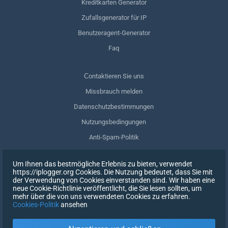
Kreditkarten Generator
Zufallsgenerator für IP
Benutzeragent-Generator
Faq
Сontaktieren Sie uns
Missbrauch melden
Datenschutzbestimmungen
Nutzungsbedingungen
Anti-Spam-Politik
GDPR-Einhaltung
Um Ihnen das bestmögliche Erlebnis zu bieten, verwendet
Meine Daten löschen
https://iplogger.org Cookies. Die Nutzung bedeutet, dass Sie mit
der Verwendung von Cookies einverstanden sind. Wir haben eine
Zustimmung zurückziehen
neue Cookie-Richtlinie veröffentlicht, die Sie lesen sollten, um
mehr über die von uns verwendeten Cookies zu erfahren.
Cookies-Politik
ansehen
REGISTRIEREN SIE SICH