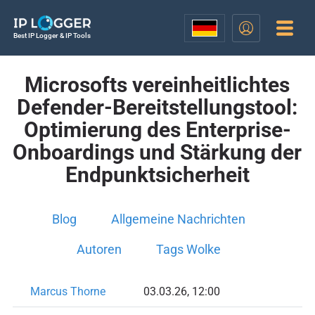
Best IP Logger & IP Tools
Microsofts vereinheitlichtes
Defender-Bereitstellungstool:
Optimierung des Enterprise-
Onboardings und Stärkung der
Endpunktsicherheit
Blog
Allgemeine Nachrichten
Autoren
Tags Wolke
Marcus Thorne
03.03.26, 12:00