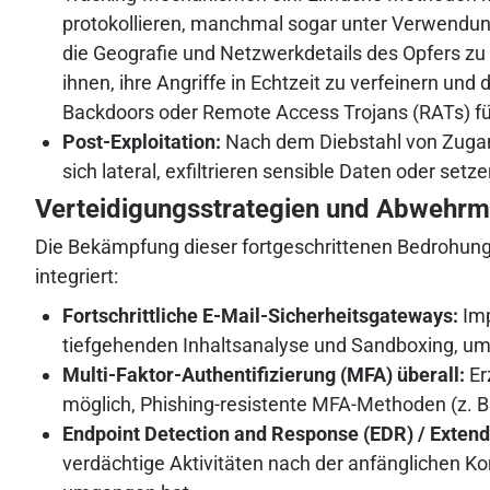
protokollieren, manchmal sogar unter Verwendung
die Geografie und Netzwerkdetails des Opfers zu 
ihnen, ihre Angriffe in Echtzeit zu verfeinern un
Backdoors oder Remote Access Trojans (RATs) für
Post-Exploitation:
Nach dem Diebstahl von Zugang
sich lateral, exfiltrieren sensible Daten oder s
Verteidigungsstrategien und Abwehr
Die Bekämpfung dieser fortgeschrittenen Bedrohunge
integriert:
Fortschrittliche E-Mail-Sicherheitsgateways:
Imp
tiefgehenden Inhaltsanalyse und Sandboxing, um n
Multi-Faktor-Authentifizierung (MFA) überall:
Er
möglich, Phishing-resistente MFA-Methoden (z. B.
Endpoint Detection and Response (EDR) / Exten
verdächtige Aktivitäten nach der anfänglichen 