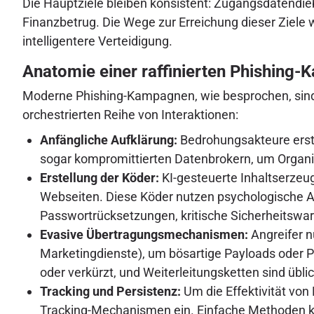
Die Hauptziele bleiben konsistent: Zugangsdatendie
Finanzbetrug. Die Wege zur Erreichung dieser Ziele
intelligentere Verteidigung.
Anatomie einer raffinierten Phishing
Moderne Phishing-Kampagnen, wie besprochen, sind s
orchestrierten Reihe von Interaktionen:
Anfängliche Aufklärung:
Bedrohungsakteure erste
sogar kompromittierten Datenbrokern, um Organis
Erstellung der Köder:
KI-gesteuerte Inhaltserzeu
Webseiten. Diese Köder nutzen psychologische Au
Passwortrücksetzungen, kritische Sicherheitswar
Evasive Übertragungsmechanismen:
Angreifer n
Marketingdienste), um bösartige Payloads oder P
oder verkürzt, und Weiterleitungsketten sind üblic
Tracking und Persistenz:
Um die Effektivität von
Tracking-Mechanismen ein. Einfache Methoden kö