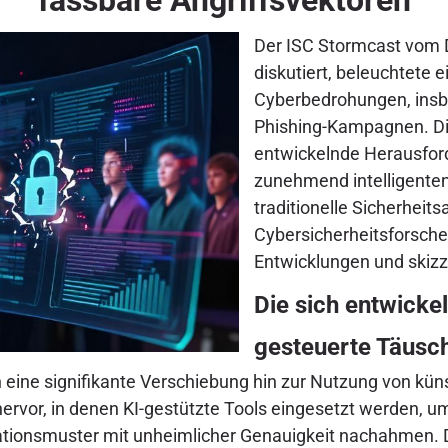
Der ISC Stormcast vom D
diskutiert, beleuchtete e
Cyberbedrohungen, insb
Phishing-Kampagnen. Die
entwickelnde Herausford
zunehmend intelligente
traditionelle Sicherhei
Cybersicherheitsforscher
Entwicklungen und skizzi
Die sich entwicke
gesteuerte Täusc
eine signifikante Verschiebung hin zur Nutzung von küns
ervor, in denen KI-gestützte Tools eingesetzt werden, um
kationsmuster mit unheimlicher Genauigkeit nachahmen. D