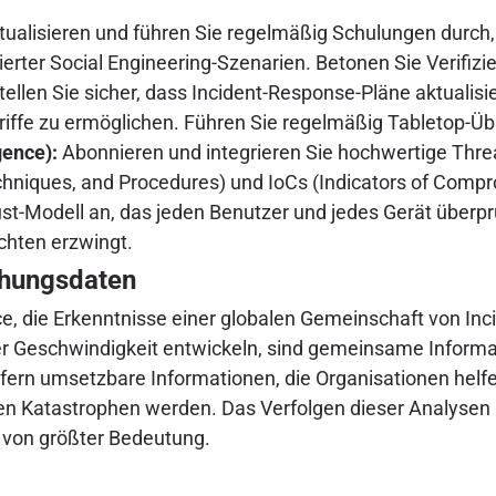
ualisieren und führen Sie regelmäßig Schulungen durch,
inierter Social Engineering-Szenarien. Betonen Sie Verif
tellen Sie sicher, dass Incident-Response-Pläne aktualis
riffe zu ermöglichen. Führen Sie regelmäßig Tabletop-Ü
gence):
Abonnieren und integrieren Sie hochwertige Threa
chniques, and Procedures) und IoCs (Indicators of Compro
t-Modell an, das jeden Benutzer und jedes Gerät überprü
chten erzwingt.
ohungsdaten
e, die Erkenntnisse einer globalen Gemeinschaft von Inc
oser Geschwindigkeit entwickeln, sind gemeinsame Informa
fern umsetzbare Informationen, die Organisationen helf
ten Katastrophen werden. Das Verfolgen dieser Analysen i
 von größter Bedeutung.