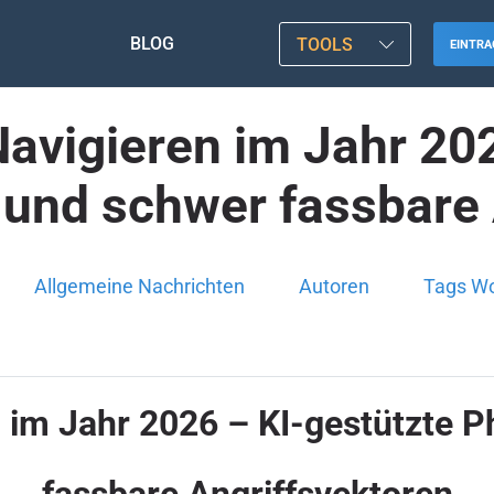
BLOG
TOOLS
EINTRA
avigieren im Jahr 20
 und schwer fassbare 
Allgemeine Nachrichten
Autoren
Tags W
 im Jahr 2026 – KI-gestützte 
fassbare Angriffsvektoren