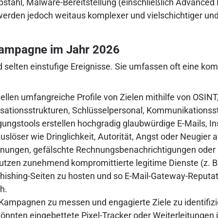
bstahl, Malware-Bereitstellung (einschließlich Advance
 werden jedoch weitaus komplexer und vielschichtiger un
-Kampagne im Jahr 2026
elten einstufige Ereignisse. Sie umfassen oft eine komp
llen umfangreiche Profile von Zielen mithilfe von OSI
ationsstrukturen, Schlüsselpersonal, Kommunikationssti
gungstools erstellen hochgradig glaubwürdige E-Mails, I
slöser wie Dringlichkeit, Autorität, Angst oder Neugier
nungen, gefälschte Rechnungsbenachrichtigungen oder in
utzen zunehmend kompromittierte legitime Dienste (z. B.
hishing-Seiten zu hosten und so E-Mail-Gateway-Reputati
h.
 Kampagnen zu messen und engagierte Ziele zu identifiz
nnten eingebettete Pixel-Tracker oder Weiterleitungen 