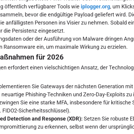
 öffentlich verfügbarer Tools wie
iplogger.org
, um Klic
sammeln, bevor die endgültige Payload geliefert wird. D
d die anfälligsten Personen ins Visier zu nehmen. Sobald
 die Persistenz eingesetzt.
sdaten oder der Ausführung von Malware dringen Angreif
etzen Ransomware ein, um maximale Wirkung zu erzielen.
maßnahmen für 2026
n erfordert einen vielschichtigen Ansatz, der Technol
lementieren Sie Gateways der nächsten Generation mit
euartige Phishing-Techniken und Zero-Day-Exploits zu id
zwingen Sie eine starke MFA, insbesondere für kritische
 FIDO2-Sicherheitsschlüssel).
ded Detection and Response (XDR):
Setzen Sie robuste 
Kompromittierung zu erkennen, selbst wenn der ursprü