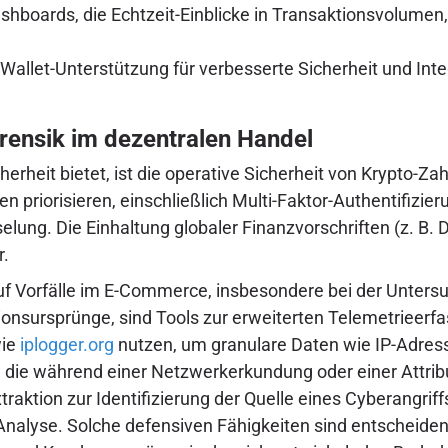
boards, die Echtzeit-Einblicke in Transaktionsvolumen
allet-Unterstützung für verbesserte Sicherheit und Inte
orensik im dezentralen Handel
herheit bietet, ist die operative Sicherheit von Krypto
 priorisieren, einschließlich Multi-Faktor-Authentifizie
lung. Die Einhaltung globaler Finanzvorschriften (z. B
r.
auf Vorfälle im E-Commerce, insbesondere bei der Untersu
ionsursprünge, sind Tools zur erweiterten Telemetrieer
wie
iplogger.org
nutzen, um granulare Daten wie IP-Adress
 die während einer Netzwerkerkundung oder einer Attrib
aktion zur Identifizierung der Quelle eines Cyberangriff
nalyse. Solche defensiven Fähigkeiten sind entscheidend 