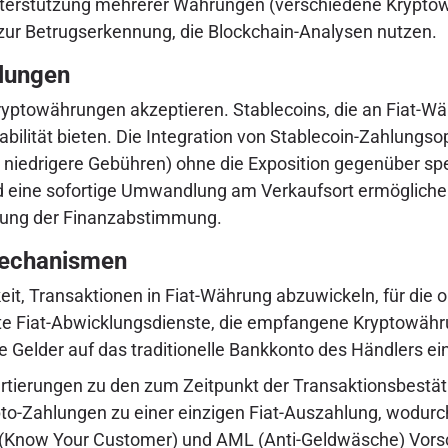
erstützung mehrerer Währungen (verschiedene Kryptowäh
ur Betrugserkennung, die Blockchain-Analysen nutzen.
hlungen
e Kryptowährungen akzeptieren. Stablecoins, die an Fiat-
abilität bieten. Die Integration von Stablecoin-Zahlungso
, niedrigere Gebühren) ohne die Exposition gegenüber s
nd eine sofortige Umwandlung am Verkaufsort ermöglichen
hung der Finanzabstimmung.
mechanismen
t, Transaktionen in Fiat-Währung abzuwickeln, für die op
e Fiat-Abwicklungsdienste, die empfangene Kryptowährun
Gelder auf das traditionelle Bankkonto des Händlers ei
tierungen zu den zum Zeitpunkt der Transaktionsbestä
o-Zahlungen zu einer einzigen Fiat-Auszahlung, wodurc
(Know Your Customer) und AML (Anti-Geldwäsche) Vorsc