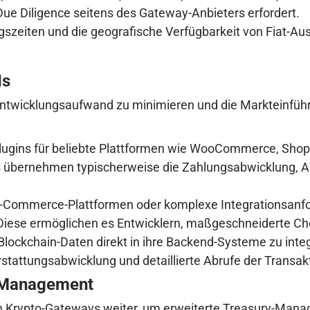
ue Diligence seitens des Gateway-Anbieters erfordert.
eiten und die geografische Verfügbarkeit von Fiat-Au
Is
 Entwicklungsaufwand zu minimieren und die Markteinfü
lugins für beliebte Plattformen wie WooCommerce, Shop
ins übernehmen typischerweise die Zahlungsabwicklung, A
E-Commerce-Plattformen oder komplexe Integrationsanfo
 Diese ermöglichen es Entwicklern, maßgeschneiderte Ch
lockchain-Daten direkt in ihre Backend-Systeme zu integ
stattungsabwicklung und detaillierte Abrufe der Transakt
y Management
h Krypto-Gateways weiter, um erweiterte Treasury-Man