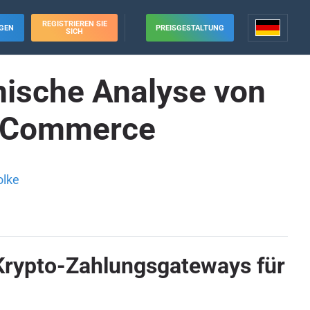
REGISTRIEREN SIE
GEN
PREISGESTALTUNG
SICH
nische Analyse von
E-Commerce
olke
 Krypto-Zahlungsgateways für