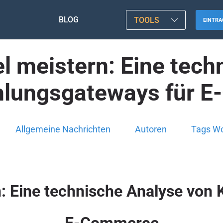
BLOG
TOOLS
EINTRA
l meistern: Eine tech
hlungsgateways für 
Allgemeine Nachrichten
Autoren
Tags W
: Eine technische Analyse von
E-Commerce