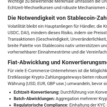
Wichtige zu bewertende Merkmale umfassen die Unt
Echtzeit-Wechselkursen und robuste Mechanismen z
Die Notwendigkeit von Stablecoin-Za
Volatilität bleibt ein Hauptanliegen für Händler, di
USDC, DAI), mindern dieses Risiko, indem sie Preisst
Transaktionen (Geschwindigkeit, Unveränderlichkeit
breite Palette von Stablecoins nativ unterstützen u
vorhersehbarer Einnahmeströme und die Vereinfac
Fiat-Abwicklung und Konvertierungs
Für viele E-Commerce-Unternehmen ist die Möglichkei
Erstklassige Krypto-Zahlungsgateways bieten robust
Währung (USD, EUR, GBP usw.) umwandeln, bevor sie 
Echtzeit-Konvertierung:
Durchführung von Konver
Batch-Abwicklungen:
Aggregation mehrerer Krypt
Regulatorische Compliance:
Einhaltung der KYC 