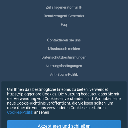
Zufallsgenerator für IP
Benutzeragent-Generator
Faq
Сontaktieren Sie uns
Missbrauch melden
Datenschutzbestimmungen
Nutzungsbedingungen
Anti-Spam-Politik
GDPR-Einhaltung
Um Ihnen das bestmögliche Erlebnis zu bieten, verwendet
Meine Daten löschen
https://iplogger.org Cookies. Die Nutzung bedeutet, dass Sie mit
der Verwendung von Cookies einverstanden sind. Wir haben eine
Zustimmung zurückziehen
neue Cookie-Richtlinie veröffentlicht, die Sie lesen sollten, um
mehr über die von uns verwendeten Cookies zu erfahren.
Cookies-Politik
ansehen
REGISTRIEREN SIE SICH
Akzeptieren und schließen