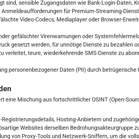
egt sind, sensible Zugangsdaten wie Bank-Login-Daten, K
ls Anmeldeaufforderungen für Premium-Streaming-Dienst
älschte Video-Codecs, Mediaplayer oder Browser-Erweite
der gefälschter Virenwarnungen oder Systemfehlermeldu
ck gesetzt werden, für unnötige Dienste zu bezahlen od
 verleitet, teure, wiederkehrende SMS-Dienste zu abon
g personenbezogener Daten (PII) durch betrügerische U
den
 eine Mischung aus fortschrittlicher OSINT (Open-Source
egistrierungsdetails, Hosting-Anbietern und zugehörigen
bösartige Websites derselben Bedrohungsakteurgruppe z
ng von Proxy-Tools und Netzwerk-Sniffern, um die volls