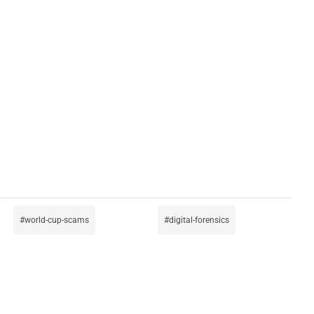
world-cup-scams
digital-forensics