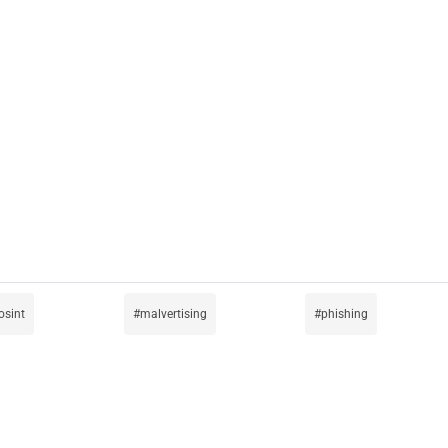
osint
malvertising
phishing