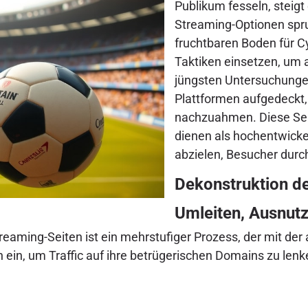
Publikum fesseln, steig
Streaming-Optionen spru
fruchtbaren Boden für Cy
Taktiken einsetzen, um a
jüngsten Untersuchunge
Plattformen aufgedeckt, 
nachzuahmen. Diese Sei
dienen als hochentwicke
abzielen, Besucher durc
Dekonstruktion d
Umleiten, Ausnut
eaming-Seiten ist ein mehrstufiger Prozess, der mit der
ein, um Traffic auf ihre betrügerischen Domains zu lenk