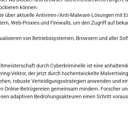
ockieren können.
äte über aktuelle Antiviren-/Anti-Malware-Lösungen mit E
ern, Web-Proxies und Firewalls, um den Zugriff auf bek
alisieren von Betriebssystemen, Browsern und aller Sof
tmeisterschaft durch Cyberkriminelle ist eine anhaltend
eering-Vektor, der jetzt durch hochentwickelte Malvertis
ehen, robuste Verteidigungsstrategien anwenden und ein
gen Online-Betrügereien gemeinsam mindern. Forscher u
esen adaptiven Bedrohungsakteuren einen Schritt voraus 