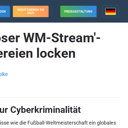
REGISTRIEREN SIE
GEN
PREISGESTALTUNG
SICH
oser WM-Stream'-
ereien locken
olke
ur Cyberkriminalität
sse wie die Fußball-Weltmeisterschaft ein globales