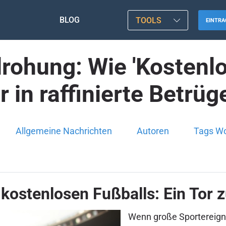
BLOG
TOOLS
EINTRA
drohung: Wie 'Kostenl
r in raffinierte Betrüg
Allgemeine Nachrichten
Autoren
Tags W
kostenlosen Fußballs: Ein Tor z
Wenn große Sportereigni