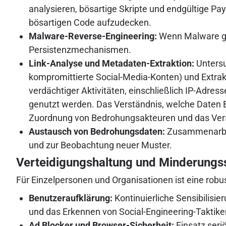
analysieren, bösartige Skripte und endgültige Pay
bösartigen Code aufzudecken.
Malware-Reverse-Engineering:
Wenn Malware gel
Persistenzmechanismen.
Link-Analyse und Metadaten-Extraktion:
Untersu
kompromittierte Social-Media-Konten) und Extrak
verdächtiger Aktivitäten, einschließlich IP-Adre
genutzt werden. Das Verständnis, welche Daten B
Zuordnung von Bedrohungsakteuren und das Verst
Austausch von Bedrohungsdaten:
Zusammenarbeit
und zur Beobachtung neuer Muster.
Verteidigungshaltung und Minderungss
Für Einzelpersonen und Organisationen ist eine rob
Benutzeraufklärung:
Kontinuierliche Sensibilisi
und das Erkennen von Social-Engineering-Taktike
Ad Blocker und Browser-Sicherheit:
Einsatz seri