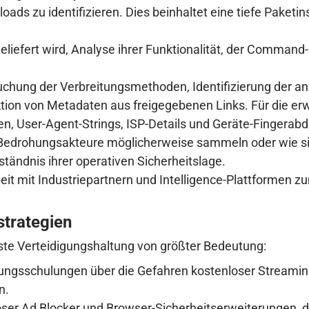
loads zu identifizieren. Dies beinhaltet eine tiefe Paket
iefert wird, Analyse ihrer Funktionalität, der Command-a
chung der Verbreitungsmethoden, Identifizierung der an
tion von Metadaten aus freigegebenen Links. Für die er
ssen, User-Agent-Strings, ISP-Details und Geräte-Fingera
edrohungsakteure möglicherweise sammeln oder wie sie i
ändnis ihrer operativen Sicherheitslage.
 mit Industriepartnern und Intelligence-Plattformen z
trategien
uste Verteidigungshaltung von größter Bedeutung:
erungsschulungen über die Gefahren kostenloser Streami
n.
öser Ad Blocker und Browser-Sicherheitserweiterungen, d