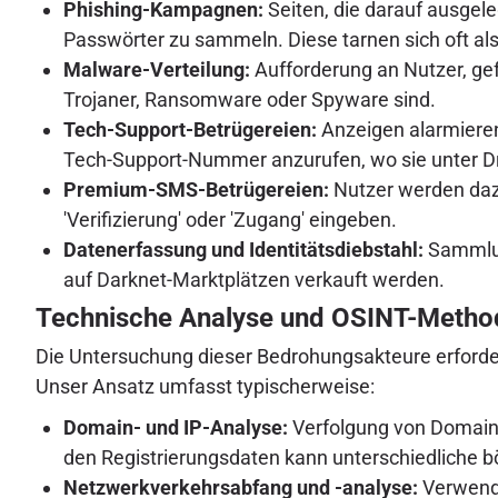
Phishing-Kampagnen:
Seiten, die darauf ausgel
Passwörter zu sammeln. Diese tarnen sich oft a
Malware-Verteilung:
Aufforderung an Nutzer, gef
Trojaner, Ransomware oder Spyware sind.
Tech-Support-Betrügereien:
Anzeigen alarmieren
Tech-Support-Nummer anzurufen, wo sie unter Dru
Premium-SMS-Betrügereien:
Nutzer werden dazu
'Verifizierung' oder 'Zugang' eingeben.
Datenerfassung und Identitätsdiebstahl:
Sammlun
auf Darknet-Marktplätzen verkauft werden.
Technische Analyse und OSINT-Metho
Die Untersuchung dieser Bedrohungsakteure erfordert
Unser Ansatz umfasst typischerweise:
Domain- und IP-Analyse:
Verfolgung von Domain-R
den Registrierungsdaten kann unterschiedliche 
Netzwerkverkehrsabfang und -analyse:
Verwendu